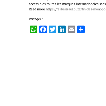
accessibles toutes les marques internationales sans 
Read more
https://rakbeisrael.buzz/fin-des-monopol
Partager :
WhatsApp
Facebook
Twitter
LinkedIn
Email
Partag