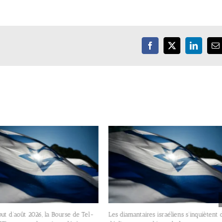
Facebook
X
LinkedIn
E
Quizz IsraelValley. Pourquoi la ville
iamantaires israéliens s’inquiètent d’un
Miami est-elle un eldorado pour les