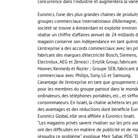
concurrence dans l’industrie et augmentera la varié
Euronics, l’une des plus grandes chaînes de produi
groupes commerciaux internationaux d’Allemagne, des
société se trouve à Amsterdam et exploite environ 
réalise un chiffre d’affaires annuel de 24 milliards
magasin conserve son indépendance en tant qu’entr
L’entreprise a des accords commerciaux avec les pr
fabricant des marques d’électricité Bosch, Siemens
Electrolux, AEG et Zenosci ; Ertzlik Group, fabrican
Hoover, Kennedy et Rozier ; Groupe SEB, fabricant 
commerciaux avec Philips, Sony, LG et Samsung.
L’avantage de l’entreprise en tant que groupement d’
pour les membres du groupe partout dans le monde. 
ordinateurs, des téléphones portables, etc., et s’ef
consommateurs. En Israël, la chaîne achètera les pro
des avantages et des réductions dont bénéficie Eur
Euronics Global, elle sera affiliée à Euronics Israël.
“Les magasins privés savent rivaliser sur les prix ave
ont des difficultés en matière de publicité et de 
résoudra ce problème”, explique Meir Sahar, PDG “D