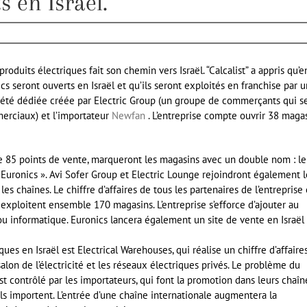
s en Israël.
roduits électriques fait son chemin vers Israël. “Calcalist” a appris qu’e
 seront ouverts en Israël et qu’ils seront exploités en franchise par 
ociété dédiée créée par Electric Group (un groupe de commerçants qui s
erciaux) et l’importateur
Newfan
. L’entreprise compte ouvrir 38 maga
te 85 points de vente, marqueront les magasins avec un double nom : le
ronics ». Avi Sofer Group et Electric Lounge rejoindront également l
 chaînes. Le chiffre d’affaires de tous les partenaires de l’entreprise 
 exploitent ensemble 170 magasins. L’entreprise s’efforce d’ajouter au
ou informatique. Euronics lancera également un site de vente en Israël
ques en Israël est Electrical Warehouses, qui réalise un chiffre d’affaire
salon de l’électricité et les réseaux électriques privés. Le problème du
 est contrôlé par les importateurs, qui font la promotion dans leurs chaîn
ls importent. L’entrée d’une chaîne internationale augmentera la