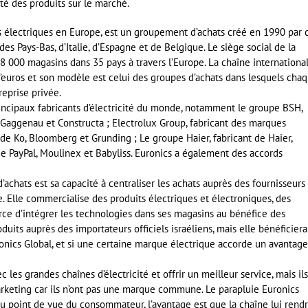
té des produits sur le marché.
ts électriques en Europe, est un groupement d’achats créé en 1990 par 
 Pays-Bas, d’Italie, d’Espagne et de Belgique. Le siège social de la
8 000 magasins dans 35 pays à travers l’Europe. La chaîne internationa
 d’euros et son modèle est celui des groupes d’achats dans lesquels cha
eprise privée.
incipaux fabricants d’électricité du monde, notamment le groupe BSH,
, Gaggenau et Constructa ; Electrolux Group, fabricant des marques
t de Ko, Bloomberg et Grunding ; Le groupe Haier, fabricant de Haier,
de PayPal, Moulinex et Babyliss. Euronics a également des accords
achats est sa capacité à centraliser les achats auprès des fournisseurs
Elle commercialise des produits électriques et électroniques, des
force d’intégrer les technologies dans ses magasins au bénéfice des
duits auprès des importateurs officiels israéliens, mais elle bénéficiera
onics Global, et si une certaine marque électrique accorde un avantage
c les grandes chaînes d’électricité et offrir un meilleur service, mais ils
marketing car ils n’ont pas une marque commune. Le parapluie Euronics
u point de vue du consommateur, l’avantage est que la chaîne lui rend