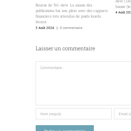
Aviv (TASE) a ouvert le mois en légère
décli
 saison des
baisse (le TA-35).
3 Aoû
ein avec des rapports
4 Août 2026
|
0 commentaire
s de poids lourds
ntaire
Laisser un commentaire
Commentaire