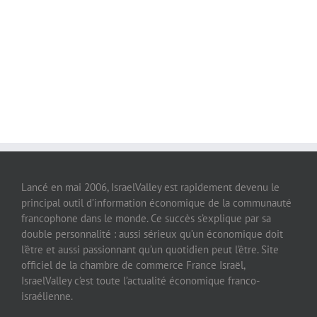
Lancé en mai 2006, IsraelValley est rapidement devenu le
principal outil d’information économique de la communauté
francophone dans le monde. Ce succès s’explique par sa
double personnalité : aussi sérieux qu’un économique doit
l’être et aussi passionnant qu’un quotidien peut l’être. Site
officiel de la chambre de commerce France Israël,
IsraelValley c’est toute l’actualité économique franco-
israélienne.