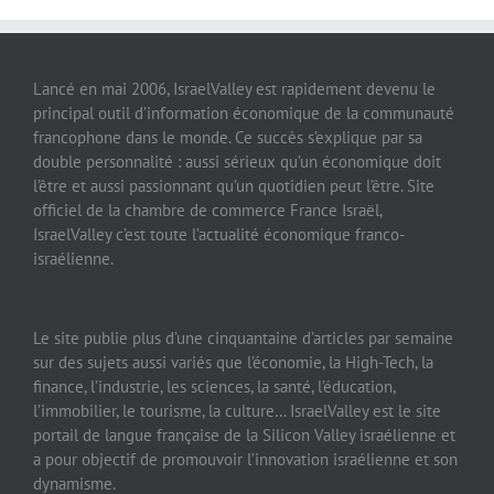
Lancé en mai 2006, IsraelValley est rapidement devenu le
principal outil d’information économique de la communauté
francophone dans le monde. Ce succès s’explique par sa
double personnalité : aussi sérieux qu’un économique doit
l’être et aussi passionnant qu’un quotidien peut l’être. Site
officiel de la chambre de commerce France Israël,
IsraelValley c’est toute l’actualité économique franco-
israélienne.
Le site publie plus d’une cinquantaine d’articles par semaine
sur des sujets aussi variés que l’économie, la High-Tech, la
finance, l’industrie, les sciences, la santé, l’éducation,
l’immobilier, le tourisme, la culture… IsraelValley est le site
portail de langue française de la Silicon Valley israélienne et
a pour objectif de promouvoir l’innovation israélienne et son
dynamisme.