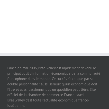
Lancé en mai 2006, IsraelValley est rapidement devenu le
principal outil d’information économique de la communauté
francophone dans le monde. Ce succès s’explique par sa
double personnalité : aussi sérieux qu’un économique doit
l’être et aussi passionnant qu’un quotidien peut l’être. Site
officiel de la chambre de commerce France Israël,
IsraelValley c’est toute l’actualité économique franco-
israélienne.