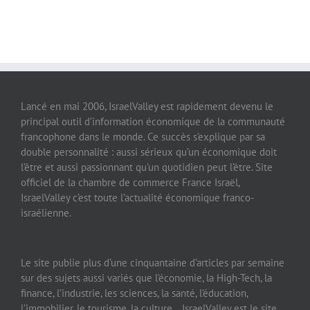
Lancé en mai 2006, IsraelValley est rapidement devenu le
principal outil d’information économique de la communauté
francophone dans le monde. Ce succès s’explique par sa
double personnalité : aussi sérieux qu’un économique doit
l’être et aussi passionnant qu’un quotidien peut l’être. Site
officiel de la chambre de commerce France Israël,
IsraelValley c’est toute l’actualité économique franco-
israélienne.
Le site publie plus d’une cinquantaine d’articles par semaine
sur des sujets aussi variés que l’économie, la High-Tech, la
finance, l’industrie, les sciences, la santé, l’éducation,
l’immobilier, le tourisme, la culture… IsraelValley est le site