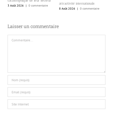
se
catastrophique de leur secteur
attractivité internationale.
o
3 Août 2026
|
0 commentaire
8 Août 2026
|
0 commentaire
c
6
Laisser un commentaire
Commentaire