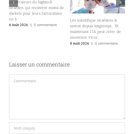
exportateurs du hightech
e
L
israélien qui reçoivent moins de
e
shekels pour leurs facturations
i
en $.
6
Les scientifique israéliens le
6 Août 2026
|
0 commentaire
savent depuis longtemps… “Et
maintenant l’IA peut créer de
nouveaux virus”,
8 Août 2026
|
0 commentaire
Laisser un commentaire
Commentaire