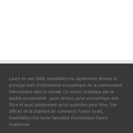
Lancé en mai 2006, IsraelValley est rapidement devenu le
principal outil d’information économique de la communauté
francophone dans le monde. Ce succès s’explique par sa
double personnalité : aussi sérieux qu’un économique doit
l’être et aussi passionnant qu’un quotidien peut l’être. Site
officiel de la chambre de commerce France Israël,
IsraelValley c’est toute l’actualité économique franco-
israélienne.