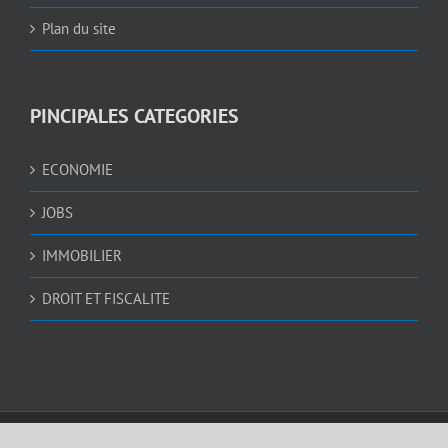
Plan du site
PINCIPALES CATEGORIES
ECONOMIE
JOBS
IMMOBILIER
DROIT ET FISCALITE
© Copyright 2005 -
2026 |
IsraelValley
| Tous droits réservés | Réalisation