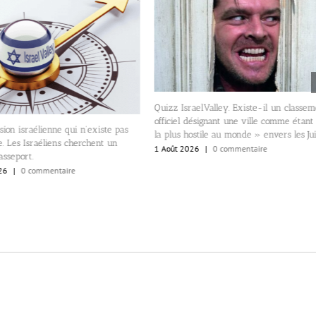
izz IsraelValley. Existe-il un classement
ficiel désignant une ville comme étant «
Appels pour le boycott de Spide
 plus hostile au monde » envers les Juifs?
producteur du film, l’Israélo-Amé
Août 2026
|
0 commentaire
Arad, a soutenu Benjamin Netany
1 Août 2026
|
0 commentaire