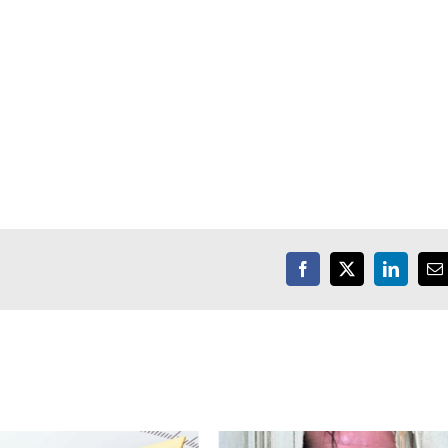
Facebook
X
LinkedIn
E