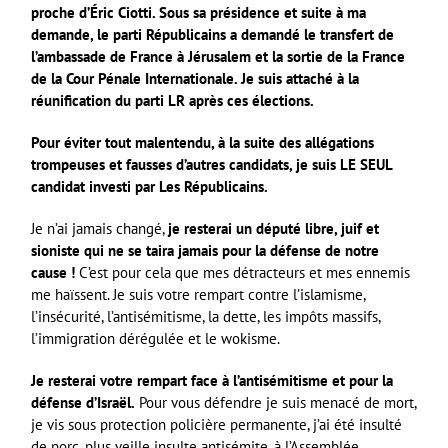
proche d’Éric Ciotti. Sous sa présidence et suite à ma
demande, le parti Républicains a demandé le transfert de
l’ambassade de France à Jérusalem et la sortie de la France
de la Cour Pénale Internationale. Je suis attaché à la
réunification du parti LR après ces élections.
Pour éviter tout malentendu, à la suite des allégations
trompeuses et fausses d’autres candidats, je suis LE SEUL
candidat investi par Les Républicains.
Je n’ai jamais changé,
je resterai un député libre, juif et
sioniste qui ne se taira jamais pour la défense de notre
cause !
C’est pour cela que mes détracteurs et mes ennemis
me haïssent. Je suis votre rempart contre l’islamisme,
l’insécurité, l’antisémitisme, la dette, les impôts massifs,
l’immigration dérégulée et le wokisme.
Je resterai votre rempart face à l’antisémitisme et pour la
défense d’Israël.
Pour vous défendre je suis menacé de mort,
je vis sous protection policière permanente, j’ai été insulté
de porc, plus veille insulte antisémite, à l’Assemblée