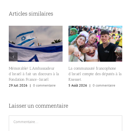
Articles similaires
A
Mémorable! L’Ambassadeur
La communauté francophone
c
d’Israël à fait un discours à la
d’Israël compte des députés à la
e
s
Fondation France-Israël
Knesset.
l
29 Juil 2026
|
0 commentaire
5 Août 2026
|
0 commentaire
al
4
Laisser un commentaire
Commentaire