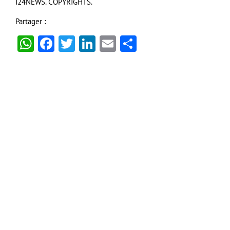
I24NEWS. COPYRIGHTS.
Partager :
WhatsApp
Facebook
Twitter
LinkedIn
Email
Partager