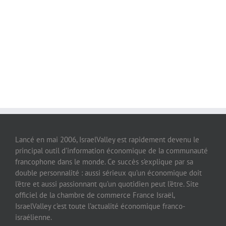
Lancé en mai 2006, IsraelValley est rapidement devenu le
principal outil d’information économique de la communauté
francophone dans le monde. Ce succès s’explique par sa
double personnalité : aussi sérieux qu’un économique doit
l’être et aussi passionnant qu’un quotidien peut l’être. Site
officiel de la chambre de commerce France Israël,
IsraelValley c’est toute l’actualité économique franco-
israélienne.