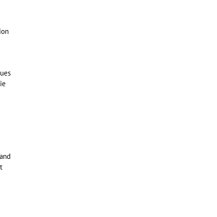
e
ion
nues
ie
mand
t