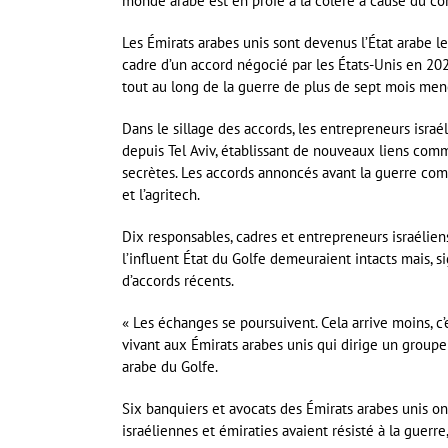
monde arabe est en proie à la colère à cause du con
Les Émirats arabes unis sont devenus l’État arabe le
cadre d’un accord négocié par les États-Unis en 202
tout au long de la guerre de plus de sept mois mené
Dans le sillage des accords, les entrepreneurs israé
depuis Tel Aviv, établissant de nouveaux liens comme
secrètes. Les accords annoncés avant la guerre comp
et l’agritech.
Dix responsables, cadres et entrepreneurs israélie
l’influent État du Golfe demeuraient intacts mais, s
d’accords récents.
« Les échanges se poursuivent. Cela arrive moins, c’
vivant aux Émirats arabes unis qui dirige un groupe 
arabe du Golfe.
Six banquiers et avocats des Émirats arabes unis o
israéliennes et émiraties avaient résisté à la guerr