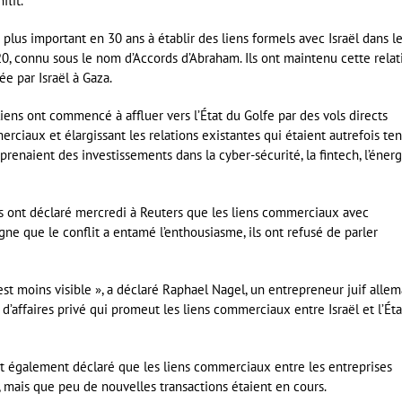
flit.
 plus important en 30 ans à établir des liens formels avec Israël dans l
0, connu sous le nom d’Accords d’Abraham. Ils ont maintenu cette relat
e par Israël à Gaza.
liens ont commencé à affluer vers l’État du Golfe par des vols directs
rciaux et élargissant les relations existantes qui étaient autrefois te
renaient des investissements dans la cyber-sécurité, la fintech, l’énerg
ns ont déclaré mercredi à Reuters que les liens commerciaux avec
igne que le conflit a entamé l’enthousiasme, ils ont refusé de parler
est moins visible », a déclaré Raphael Nagel, un entrepreneur juif alle
d’affaires privé qui promeut les liens commerciaux entre Israël et l’Éta
nt également déclaré que les liens commerciaux entre les entreprises
e, mais que peu de nouvelles transactions étaient en cours.