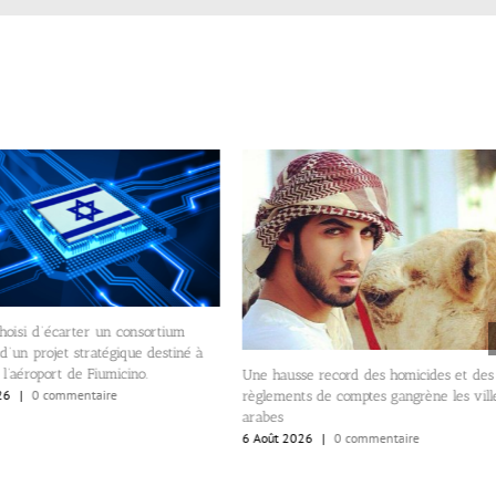
hoisi d’écarter un consortium
 d’un projet stratégique destiné à
 l’aéroport de Fiumicino.
Une hausse record des homicides et des
26
|
0 commentaire
règlements de comptes gangrène les vill
arabes
6 Août 2026
|
0 commentaire