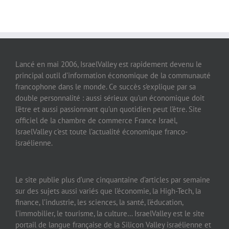
Lancé en mai 2006, IsraelValley est rapidement devenu le
principal outil d’information économique de la communauté
francophone dans le monde. Ce succès s’explique par sa
double personnalité : aussi sérieux qu’un économique doit
l’être et aussi passionnant qu’un quotidien peut l’être. Site
officiel de la chambre de commerce France Israël,
IsraelValley c’est toute l’actualité économique franco-
israélienne.
Le site publie plus d’une cinquantaine d’articles par semaine
sur des sujets aussi variés que l’économie, la High-Tech, la
finance, l’industrie, les sciences, la santé, l’éducation,
l’immobilier, le tourisme, la culture… IsraelValley est le site
portail de langue française de la Silicon Valley israélienne et