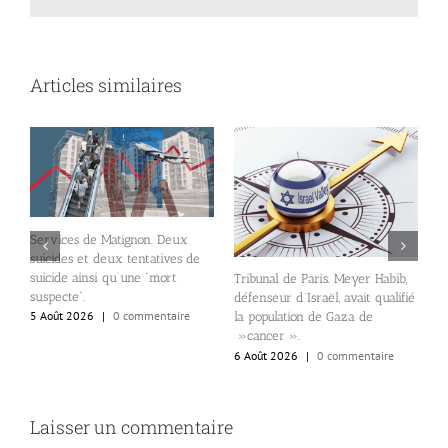
Articles similaires
Services de Matignon. Deux
suicides et deux tentatives de
suicide ainsi qu’une “mort
Tribunal de Paris. Meyer Habib,
l
n
suspecte”.
défenseur d’Israël, avait qualifié
N
5 Août 2026
|
0 commentaire
la population de Gaza de
d
»cancer ».
d
6 Août 2026
|
0 commentaire
6
Laisser un commentaire