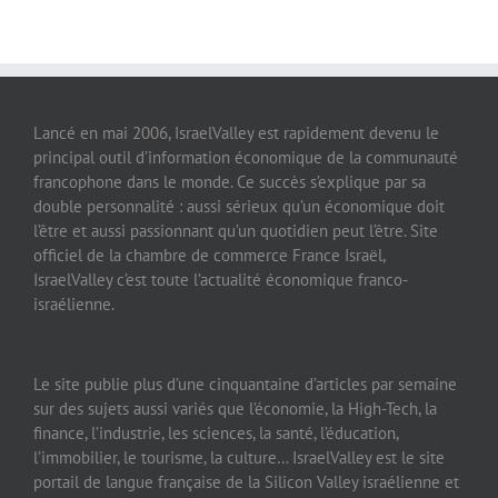
Lancé en mai 2006, IsraelValley est rapidement devenu le
principal outil d’information économique de la communauté
francophone dans le monde. Ce succès s’explique par sa
double personnalité : aussi sérieux qu’un économique doit
l’être et aussi passionnant qu’un quotidien peut l’être. Site
officiel de la chambre de commerce France Israël,
IsraelValley c’est toute l’actualité économique franco-
israélienne.
Le site publie plus d’une cinquantaine d’articles par semaine
sur des sujets aussi variés que l’économie, la High-Tech, la
finance, l’industrie, les sciences, la santé, l’éducation,
l’immobilier, le tourisme, la culture… IsraelValley est le site
portail de langue française de la Silicon Valley israélienne et