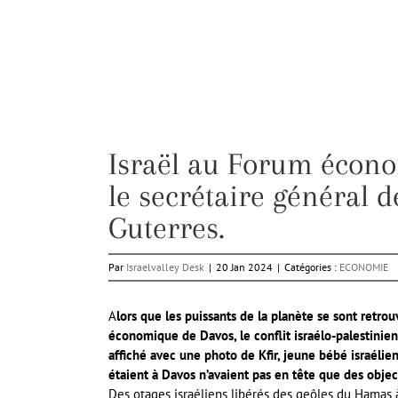
Israël au Forum écono
le secrétaire général 
Guterres.
Par
Israelvalley Desk
|
20 Jan 2024
|
Catégories :
ECONOMIE
A
lors que les puissants de la planète se sont retr
économique de Davos, le conflit israélo-palestinien 
affiché avec une photo de Kfir, jeune bébé israélien
étaient à Davos n’avaient pas en tête que des obje
Des otages israéliens libérés des geôles du Hamas à