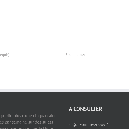
A CONSULTER
e publie plus d’une cinquantaine
les par semaine sur des sujets
Qui sommes-nous ?
ariés que l’économie, la High-