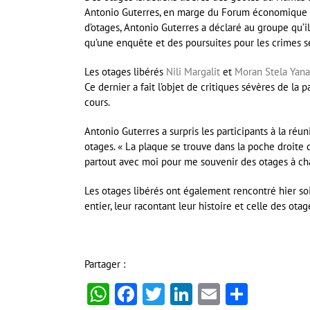
Antonio Guterres, en marge du Forum économique 
d’otages, Antonio Guterres a déclaré au groupe qu’il
qu’une enquête et des poursuites pour les crimes 
Les otages libérés
Nili Margalit
et
Moran Stela Yana
Ce dernier a fait l’objet de critiques sévères de la 
cours.
Antonio Guterres a surpris les participants à la réu
otages. « La plaque se trouve dans la poche droite
partout avec moi pour me souvenir des otages à c
Les otages libérés ont également rencontré hier so
entier, leur racontant leur histoire et celle des otag
Partager :
WhatsApp
Facebook
Twitter
LinkedIn
Email
Partag