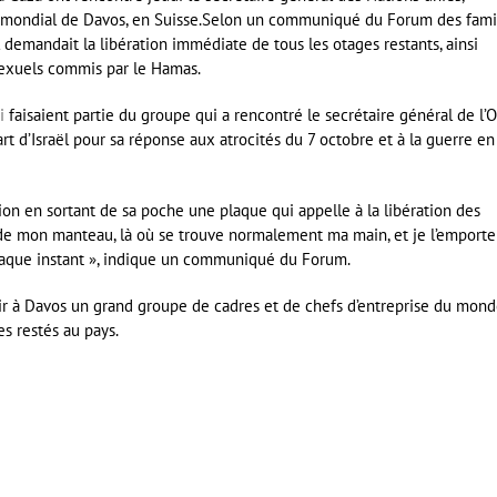
mondial de Davos, en Suisse.Selon un communiqué du Forum des fami
 demandait la libération immédiate de tous les otages restants, ainsi
sexuels commis par le Hamas.
i
faisaient partie du groupe qui a rencontré le secrétaire général de l’
part d’Israël pour sa réponse aux atrocités du 7 octobre et à la guerre en
nion en sortant de sa poche une plaque qui appelle à la libération des
 de mon manteau, là où se trouve normalement ma main, et je l’emporte
haque instant », indique un communiqué du Forum.
ir à Davos un grand groupe de cadres et de chefs d’entreprise du mon
es restés au pays.
er