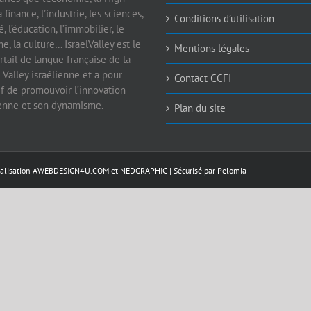
a finance, l’industrie, les sciences,
Conditions d’utilisation
é, l’éducation, l’immobilier, le
e, la culture… IsraelValley est le
Mentions légales
rtail de langue française de la
 Valley israélienne et a pour
Contact CCFI
if de promouvoir l’innovation
ienne et son dynamisme.
Plan du site
éalisation
AWEBDESIGN4U.COM
et
NEDGRAPHIC
| Sécurisé par
Pelomia