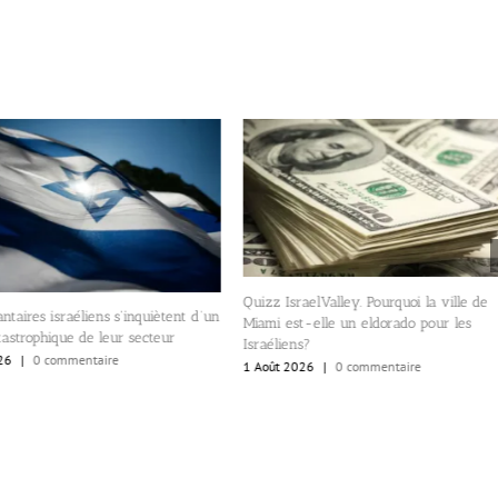
Quizz IsraelValley. Pourquoi la ville de
ntaires israéliens s’inquiètent d’un
Miami est-elle un eldorado pour les
tastrophique de leur secteur
Israéliens?
26
|
0 commentaire
1 Août 2026
|
0 commentaire