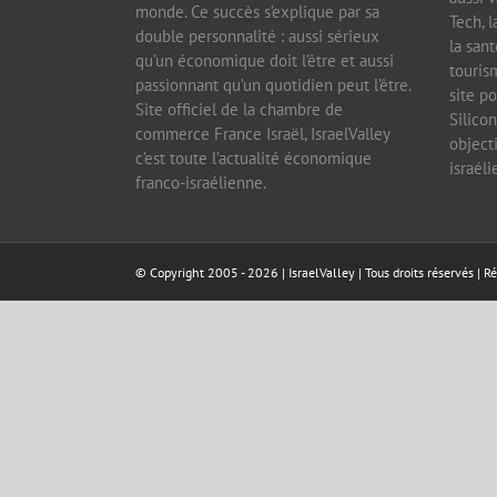
monde. Ce succès s’explique par sa
Tech, l
double personnalité : aussi sérieux
la sant
qu’un économique doit l’être et aussi
tourism
passionnant qu’un quotidien peut l’être.
site po
Site officiel de la chambre de
Silicon
commerce France Israël, IsraelValley
object
c’est toute l’actualité économique
israél
franco-israélienne.
© Copyright 2005 -
2026 |
IsraelValley
| Tous droits réservés | R