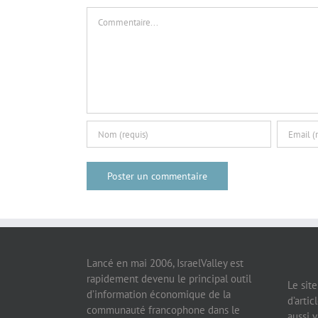
Commentaire
Lancé en mai 2006, IsraelValley est
rapidement devenu le principal outil
Le sit
d’information économique de la
d’artic
communauté francophone dans le
aussi v