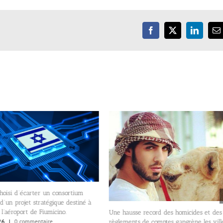
Facebook
X
LinkedIn
E
hoisi d’écarter un consortium
 d’un projet stratégique destiné à
 l’aéroport de Fiumicino.
Une hausse record des homicides et des
26
|
0 commentaire
règlements de comptes gangrène les vill