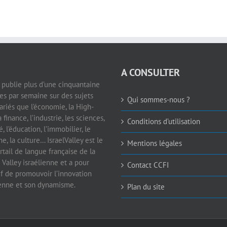
A CONSULTER
e publie plus d’une cinquantaine
les par semaine sur des sujets
Qui sommes-nous ?
ariés que l’économie, la High-
a finance, l’industrie, les sciences,
Conditions d’utilisation
é, l’éducation, l’immobilier, le
e, la culture… IsraelValley est le
Mentions légales
rtail de langue française de la
 Valley israélienne et a pour
Contact CCFI
if de promouvoir l’innovation
ienne et son dynamisme.
Plan du site