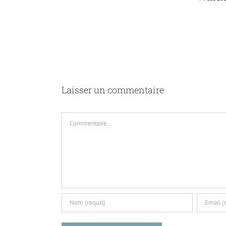
ique avec l’Iran
re
Laisser un commentaire
Commentaire