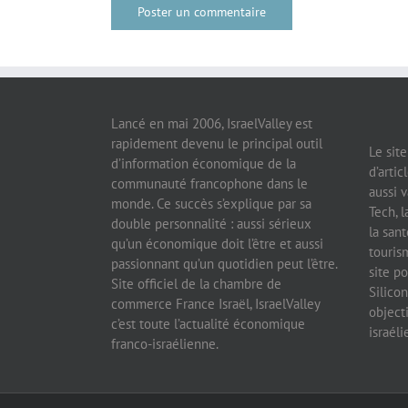
Lancé en mai 2006, IsraelValley est
rapidement devenu le principal outil
Le sit
d’information économique de la
d’artic
communauté francophone dans le
aussi v
monde. Ce succès s’explique par sa
Tech, l
double personnalité : aussi sérieux
la sant
qu’un économique doit l’être et aussi
tourism
passionnant qu’un quotidien peut l’être.
site po
Site officiel de la chambre de
Silicon
commerce France Israël, IsraelValley
object
c’est toute l’actualité économique
israél
franco-israélienne.