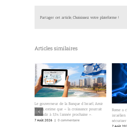
Partager cet article, Choisissez votre plateforme !
Articles similaires
Le gouverneur de la Banque d’Israël, Amir
Yaron, estime que « la croissance pourrait
Rome a c
rebondir à 5,5% l’année prochaine ».
israélien
7 Août 2026
|
0 commentaire
sécuriser
 sa préférence
7 Août 20