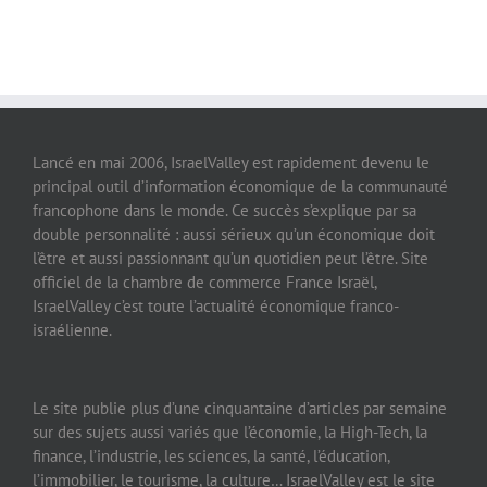
Lancé en mai 2006, IsraelValley est rapidement devenu le
principal outil d’information économique de la communauté
francophone dans le monde. Ce succès s’explique par sa
double personnalité : aussi sérieux qu’un économique doit
l’être et aussi passionnant qu’un quotidien peut l’être. Site
officiel de la chambre de commerce France Israël,
IsraelValley c’est toute l’actualité économique franco-
israélienne.
Le site publie plus d’une cinquantaine d’articles par semaine
sur des sujets aussi variés que l’économie, la High-Tech, la
finance, l’industrie, les sciences, la santé, l’éducation,
l’immobilier, le tourisme, la culture… IsraelValley est le site