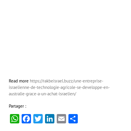
Read more
https://rakbeisrael.buzz/une-entreprise-
israelienne-de-technologie-agricole-se-developpe-en-
australie-grace-a-un-achat-israelien/
Partager :
WhatsApp
Facebook
Twitter
LinkedIn
Email
Partager