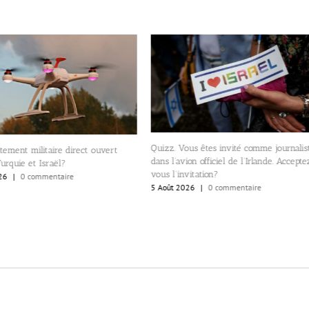
Quizz. Vous êtes invité comme journalis
tement militaire direct ouvert
dans l’avion officiel de l’Irlande. Accept
Turquie et Israël?
vous l’invitation?
26
|
0 commentaire
5 Août 2026
|
0 commentaire