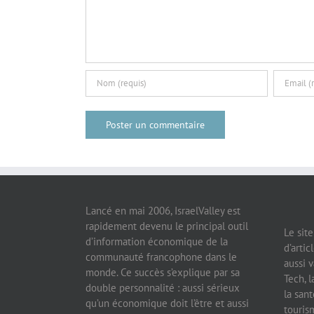
Lancé en mai 2006, IsraelValley est
rapidement devenu le principal outil
Le sit
d’information économique de la
d’artic
communauté francophone dans le
aussi v
monde. Ce succès s’explique par sa
Tech, l
double personnalité : aussi sérieux
la sant
qu’un économique doit l’être et aussi
tourism