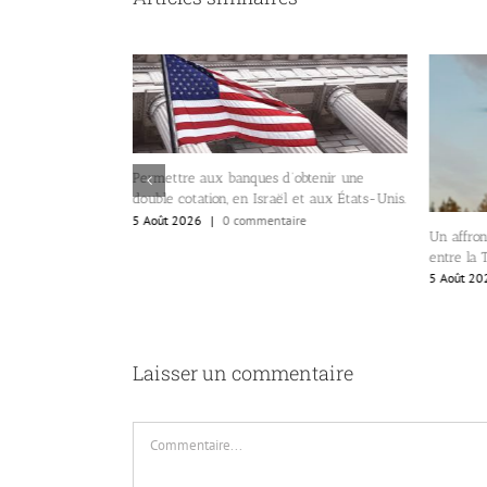
Permettre aux banques d’obtenir une
double cotation, en Israël et aux États-Unis.
5 Août 2026
|
0 commentaire
Un affron
entre la 
icides et des
5 Août 20
grène les villes
re
Laisser un commentaire
Commentaire