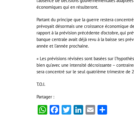
l’absence de décisions gouvernementales adaptées 
économiques qui en résulteront.
Partant du principe que la guerre restera concentrée
prévoyait désormais une croissance économique de 
rapport à la prévision précédente d’octobre, qui pr
banque centrale avait déjà revu à la baisse ses pré
année et l’année prochaine.
« Les prévisions révisées sont basées sur l’hypothè
bien qu’avec une intensité décroissante – contraire
sera concentré sur le seul quatrième trimestre de 
T.O.I.
Partager :
WhatsApp
Facebook
Twitter
LinkedIn
Email
Partag