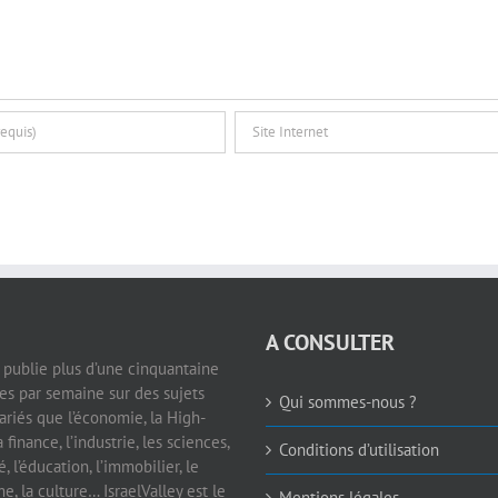
A CONSULTER
e publie plus d’une cinquantaine
les par semaine sur des sujets
Qui sommes-nous ?
ariés que l’économie, la High-
a finance, l’industrie, les sciences,
Conditions d’utilisation
é, l’éducation, l’immobilier, le
e, la culture… IsraelValley est le
Mentions légales