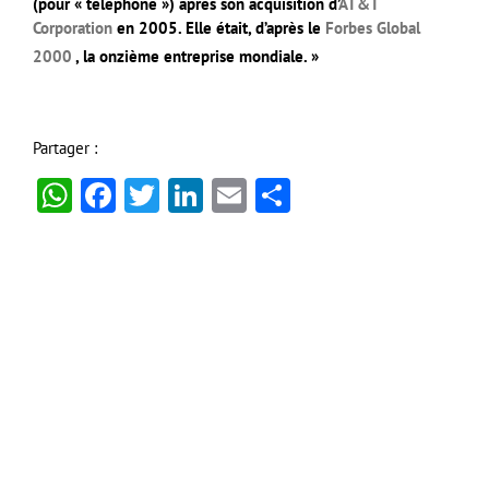
(pour « téléphone ») après son acquisition d’
AT&T
Corporation
en 2005. Elle était, d’après le
Forbes Global
2000
, la onzième entreprise mondiale
. »
Partager :
WhatsApp
Facebook
Twitter
LinkedIn
Email
Partager