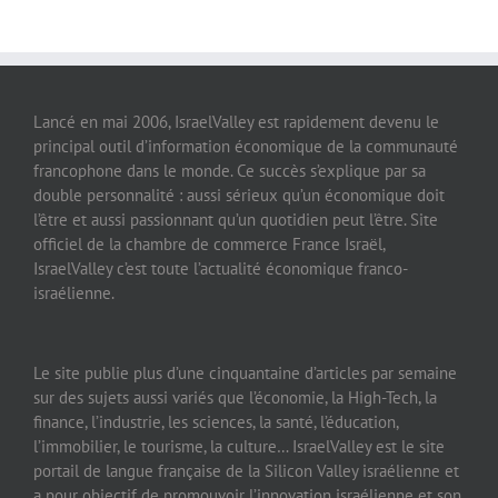
Lancé en mai 2006, IsraelValley est rapidement devenu le
principal outil d’information économique de la communauté
francophone dans le monde. Ce succès s’explique par sa
double personnalité : aussi sérieux qu’un économique doit
l’être et aussi passionnant qu’un quotidien peut l’être. Site
officiel de la chambre de commerce France Israël,
IsraelValley c’est toute l’actualité économique franco-
israélienne.
Le site publie plus d’une cinquantaine d’articles par semaine
sur des sujets aussi variés que l’économie, la High-Tech, la
finance, l’industrie, les sciences, la santé, l’éducation,
l’immobilier, le tourisme, la culture… IsraelValley est le site
portail de langue française de la Silicon Valley israélienne et
a pour objectif de promouvoir l’innovation israélienne et son