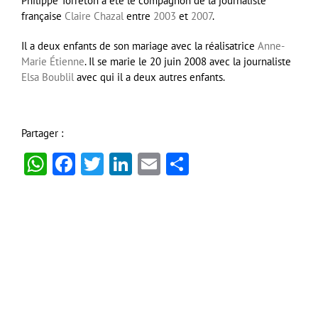
Philippe Torreton a été le compagnon de la journaliste
française
Claire Chazal
entre
2003
et
2007
.
Il a deux enfants de son mariage avec la réalisatrice
Anne-
Marie Étienne
. Il se marie le 20 juin 2008 avec la journaliste
Elsa Boublil
avec qui il a deux autres enfants.
Partager :
WhatsApp
Facebook
Twitter
LinkedIn
Email
Partager