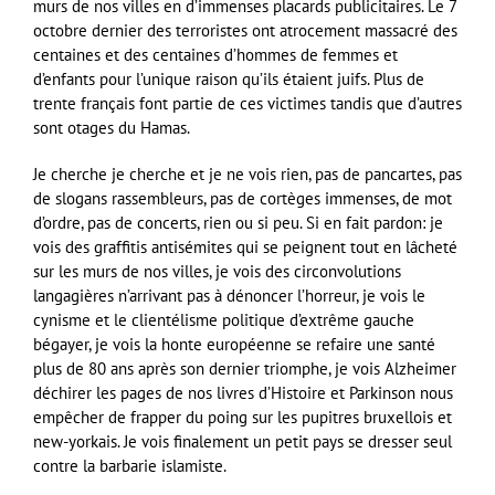
murs de nos villes en d’immenses placards publicitaires. Le 7
octobre dernier des terroristes ont atrocement massacré des
centaines et des centaines d’hommes de femmes et
d’enfants pour l’unique raison qu’ils étaient juifs. Plus de
trente français font partie de ces victimes tandis que d’autres
sont otages du Hamas.
Je cherche je cherche et je ne vois rien, pas de pancartes, pas
de slogans rassembleurs, pas de cortèges immenses, de mot
d’ordre, pas de concerts, rien ou si peu. Si en fait pardon: je
vois des graffitis antisémites qui se peignent tout en lâcheté
sur les murs de nos villes, je vois des circonvolutions
langagières n’arrivant pas à dénoncer l’horreur, je vois le
cynisme et le clientélisme politique d’extrême gauche
bégayer, je vois la honte européenne se refaire une santé
plus de 80 ans après son dernier triomphe, je vois Alzheimer
déchirer les pages de nos livres d’Histoire et Parkinson nous
empêcher de frapper du poing sur les pupitres bruxellois et
new-yorkais. Je vois finalement un petit pays se dresser seul
contre la barbarie islamiste.