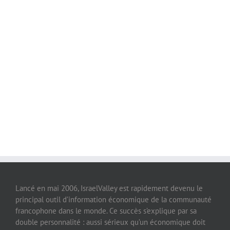
Lancé en mai 2006, IsraelValley est rapidement devenu le
principal outil d’information économique de la communauté
francophone dans le monde. Ce succès s’explique par sa
double personnalité : aussi sérieux qu’un économique doit
l’être et aussi passionnant qu’un quotidien peut l’être. Site
officiel de la chambre de commerce France Israël,
IsraelValley c’est toute l’actualité économique franco-