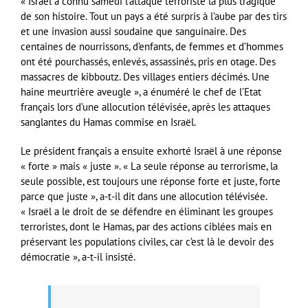
« Israël a connu samedi l’attaque terroriste la plus tragique
de son histoire. Tout un pays a été surpris à l’aube par des tirs
et une invasion aussi soudaine que sanguinaire. Des
centaines de nourrissons, d’enfants, de femmes et d’hommes
ont été pourchassés, enlevés, assassinés, pris en otage. Des
massacres de kibboutz. Des villages entiers décimés. Une
haine meurtrière aveugle », a énuméré le chef de l’Etat
français lors d’une allocution télévisée, après les attaques
sanglantes du Hamas commise en Israël.
Le président français a ensuite exhorté Israël à une réponse
« forte » mais « juste ». « La seule réponse au terrorisme, la
seule possible, est toujours une réponse forte et juste, forte
parce que juste », a-t-il dit dans une allocution télévisée.
« Israël a le droit de se défendre en éliminant les groupes
terroristes, dont le Hamas, par des actions ciblées mais en
préservant les populations civiles, car c’est là le devoir des
démocratie », a-t-il insisté.