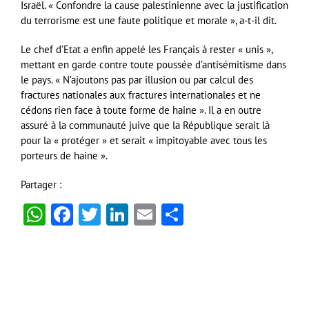
Israël. « Confondre la cause palestinienne avec la justification
du terrorisme est une faute politique et morale », a-t-il dit.
Le chef d’Etat a enfin appelé les Français à rester « unis »,
mettant en garde contre toute poussée d’antisémitisme dans
le pays. « N’ajoutons pas par illusion ou par calcul des
fractures nationales aux fractures internationales et ne
cédons rien face à toute forme de haine ». Il a en outre
assuré à la communauté juive que la République serait là
pour la « protéger » et serait « impitoyable avec tous les
porteurs de haine ».
Partager :
WhatsApp
Facebook
Twitter
LinkedIn
Email
Partager