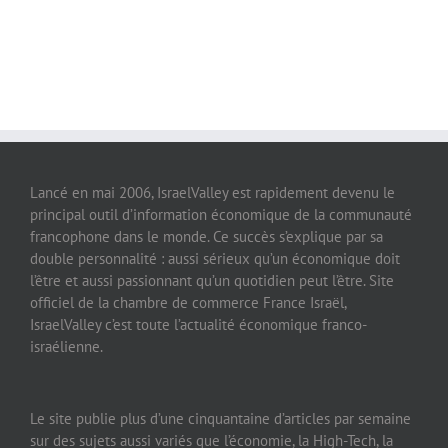
Lancé en mai 2006, IsraelValley est rapidement devenu le
principal outil d’information économique de la communauté
francophone dans le monde. Ce succès s’explique par sa
double personnalité : aussi sérieux qu’un économique doit
l’être et aussi passionnant qu’un quotidien peut l’être. Site
officiel de la chambre de commerce France Israël,
IsraelValley c’est toute l’actualité économique franco-
israélienne.
Le site publie plus d’une cinquantaine d’articles par semaine
sur des sujets aussi variés que l’économie, la High-Tech, la