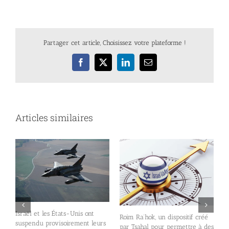
Partager cet article, Choisissez votre plateforme !
Facebook
X
LinkedIn
Email
Articles similaires
Israël et les États-Unis ont
L
Roim Ra’hok, un dispositif créé
suspendu provisoirement leurs
B
as
par Tsahal pour permettre à des