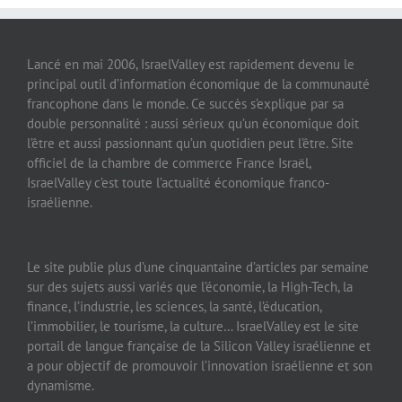
Lancé en mai 2006, IsraelValley est rapidement devenu le
principal outil d’information économique de la communauté
francophone dans le monde. Ce succès s’explique par sa
double personnalité : aussi sérieux qu’un économique doit
l’être et aussi passionnant qu’un quotidien peut l’être. Site
officiel de la chambre de commerce France Israël,
IsraelValley c’est toute l’actualité économique franco-
israélienne.
Le site publie plus d’une cinquantaine d’articles par semaine
sur des sujets aussi variés que l’économie, la High-Tech, la
finance, l’industrie, les sciences, la santé, l’éducation,
l’immobilier, le tourisme, la culture… IsraelValley est le site
portail de langue française de la Silicon Valley israélienne et
a pour objectif de promouvoir l’innovation israélienne et son
dynamisme.