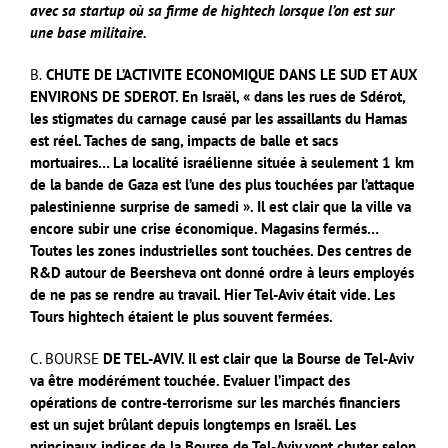
avec sa startup où sa firme de hightech lorsque l’on est sur
une base militaire.
B.
CHUTE DE L’ACTIVITE ECONOMIQUE DANS LE SUD ET AUX
ENVIRONS DE SDEROT. En Israël, « dans les rues de Sdérot,
les stigmates du carnage causé par les assaillants du Hamas
est réel.
Taches de sang, impacts de balle et sacs
mortuaires… La localité israélienne située à seulement 1 km
de la bande de Gaza est l’une des plus touchées par l’attaque
palestinienne surprise de samedi ».
Il est clair que la ville va
encore subir une crise économique. Magasins fermés…
Toutes les zones industrielles sont touchées. Des centres de
R&D autour de Beersheva ont donné ordre à leurs employés
de ne pas se rendre au travail. Hier Tel-Aviv était vide. Les
Tours hightech étaient le plus souvent fermées.
C. BOURSE
DE TEL-AVIV. Il est clair que la Bourse de Tel-Aviv
va être modérément touchée. Evaluer l’impact des
opérations de contre-terrorisme sur les marchés financiers
est un sujet brûlant depuis longtemps en Israël. Les
principaux indices de la Bourse de Tel-Aviv vont chuter selon