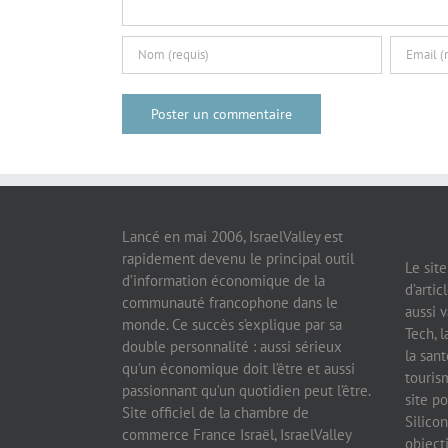
Lancé en mai 2006, IsraelValley est
rapidement devenu le principal outil
Le sit
d’information économique de la
d’artic
communauté francophone dans le
aussi v
monde. Ce succès s’explique par sa
Tech, l
double personnalité : aussi sérieux
la sant
qu’un économique doit l’être et aussi
tourism
passionnant qu’un quotidien peut l’être.
site po
Site officiel de la chambre de
Silicon
commerce France Israël, IsraelValley
object