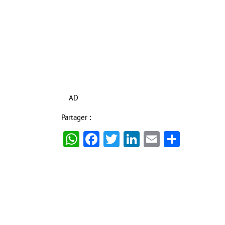
AD
Partager :
WhatsApp
Facebook
Twitter
LinkedIn
Email
Partag