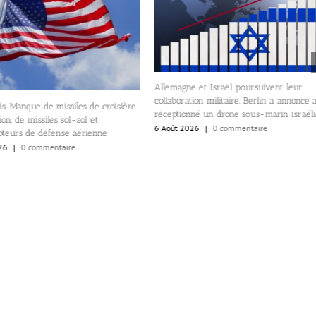
Allemagne et Israël poursuivent leur
collaboration militaire. Berlin a annoncé 
s. Manque de missiles de croisière
réceptionné un drone sous-marin israél
on, de missiles sol-sol et
6 Août 2026
|
0 commentaire
pteurs de défense aérienne
26
|
0 commentaire