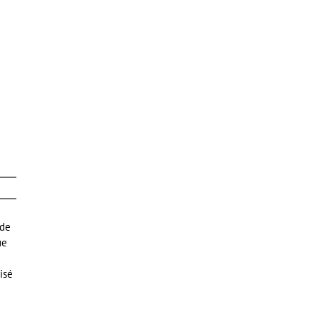
 de
ue
isé