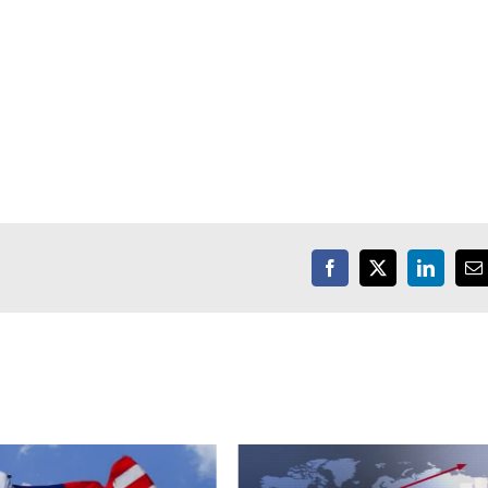
Facebook
X
LinkedIn
E