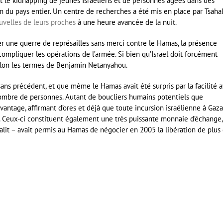
t le kidnapping de jeunes Israéliens et de personnes âgées dans des
ion du pays entier. Un centre de recherches a été mis en place par Tsahal
uvelles de leurs proches
à une heure avancée de la nuit.
une guerre de représailles sans merci contre le Hamas, la présence
ompliquer les opérations de l’armée. Si bien qu’Israël doit forcément
 selon les termes de Benjamin Netanyahou.
t sans précédent, et que même le Hamas avait été surpris par la facilité 
 nombre de personnes. Autant de boucliers humains potentiels que
avantage, affirmant d’ores et déjà que toute incursion israélienne à Gaza
». Ceux-ci constituent également une très puissante monnaie d’échange,
alit – avait permis au Hamas de négocier en 2005 la libération de plus