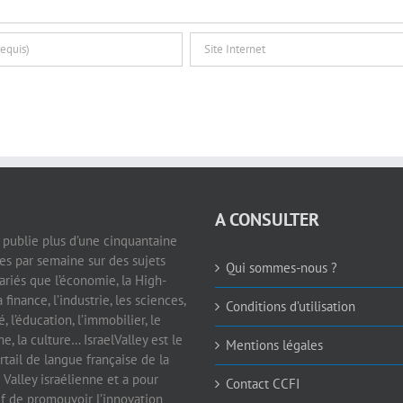
A CONSULTER
e publie plus d’une cinquantaine
les par semaine sur des sujets
Qui sommes-nous ?
ariés que l’économie, la High-
a finance, l’industrie, les sciences,
Conditions d’utilisation
é, l’éducation, l’immobilier, le
e, la culture… IsraelValley est le
Mentions légales
rtail de langue française de la
 Valley israélienne et a pour
Contact CCFI
if de promouvoir l’innovation