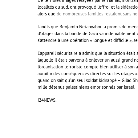
De terribles images relayées par le Hamas, montran
localités du sud, ont provoqué l’effroi et la sidérat
alors que
de nombreuses familles restaient sans no
Tandis que Benjamin Netanyahou a promis de mener 
d’otages dans la bande de Gaza va indéniablement c
s’attendre à une opération « longue et difficile »,
L’appareil sécuritaire a admis que la situation étai
laquelle il était parvenu à enlever un aussi grand
l’organisation terroriste compte bien utiliser à son 
aurait « des conséquences directes sur les otages 
quand on sait qu’un seul soldat kidnappé – Gilad Sh
mille détenus palestiniens emprisonnés par Israël.
I24NEWS.