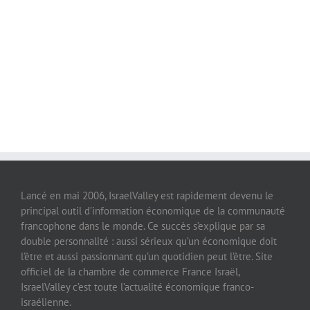
Lancé en mai 2006, IsraelValley est rapidement devenu le
principal outil d’information économique de la communauté
francophone dans le monde. Ce succès s’explique par sa
double personnalité : aussi sérieux qu’un économique doit
l’être et aussi passionnant qu’un quotidien peut l’être. Site
officiel de la chambre de commerce France Israël,
IsraelValley c’est toute l’actualité économique franco-
israélienne.