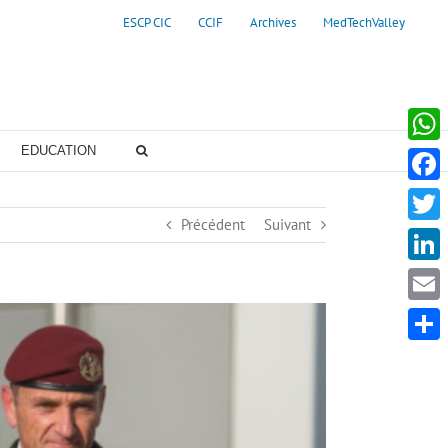
ESCP CIC
CCIF
Archives
MedTechValley
EDUCATION
Whats
Faceb
Précédent
Suivant
Twitte
Linke
Email
Partag