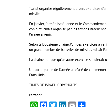
Tsahal organise régulièrement
divers exercices d’e
missile.
En janvier, l’armée israélienne et le Commandemen
conjoint jamais organisé par les armées israélienne 
l’année à venir.
Selon la Douzième chaîne, l’un des exercices à venir
un grand nombre de batteries de missiles sol-air Pat
La chaîne indique qu’un autre exercice simulerait u
Un porte-parole de l’armée a refusé de commenter l
États-Unis.
TIMES OF ISRAEL. COPYRIGHTS.
Partager :
WhatsApp
Facebook
Twitter
LinkedIn
Email
Partag