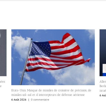
mées
Alle
ie
Berl
Etats-Unis. Manque de missiles de croisière de précision, de
israé
missiles sol-sol et d’intercepteurs de défense aérienne
6 Ao
6 Août 2026
|
0 commentaire