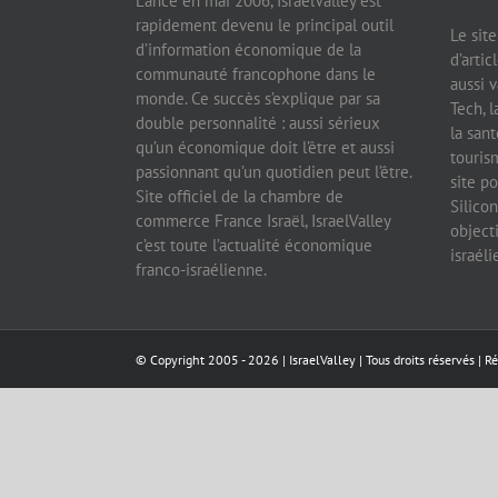
Lancé en mai 2006, IsraelValley est
rapidement devenu le principal outil
Le sit
d’information économique de la
d’artic
communauté francophone dans le
aussi v
monde. Ce succès s’explique par sa
Tech, l
double personnalité : aussi sérieux
la sant
qu’un économique doit l’être et aussi
tourism
passionnant qu’un quotidien peut l’être.
site po
Site officiel de la chambre de
Silicon
commerce France Israël, IsraelValley
object
c’est toute l’actualité économique
israél
franco-israélienne.
© Copyright 2005 -
2026 |
IsraelValley
| Tous droits réservés | R