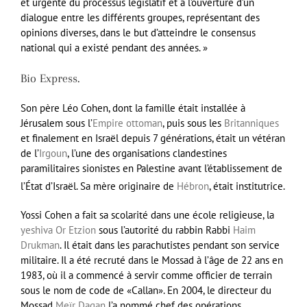
et urgente du processus législatif et à l’ouverture d’un
dialogue entre les différents groupes, représentant des
opinions diverses, dans le but d’atteindre le consensus
national qui a existé pendant des années. »
Bio Express.
Son père Léo Cohen, dont la famille était installée à
Jérusalem sous l’
Empire ottoman
, puis sous les
Britanniques
et finalement en Israël depuis 7 générations, était un vétéran
de l’
Irgoun
, l’une des organisations clandestines
paramilitaires sionistes en Palestine avant l’établissement de
l’État d’Israël
. Sa mère originaire de
Hébron
, était institutrice.
Yossi Cohen a fait sa scolarité dans une école religieuse, la
yeshiva
Or Etzion
sous l’autorité du rabbin Rabbi
Haim
Drukman
. Il était dans les parachutistes pendant son service
militaire. Il a été recruté dans le Mossad à l’âge de 22 ans en
1983, où il a commencé à servir comme officier de terrain
sous le nom de code de «Callan». En 2004, le directeur du
Mossad
Meïr Dagan
l’a nommé chef des opérations