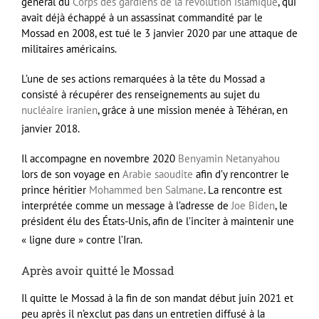
général du
Corps des gardiens de la révolution islamique
, qui
avait déjà échappé à un assassinat commandité par le
Mossad en 2008, est tué le
3 janvier 2020
par une attaque de
militaires américains.
L’une de ses actions remarquées à la tête du Mossad a
consisté à récupérer des renseignements au sujet du
nucléaire iranien
, grâce à une mission menée à Téhéran, en
janvier 2018
.
Il accompagne en
novembre 2020
Benyamin Netanyahou
lors de son voyage en
Arabie saoudite
afin d’y rencontrer le
prince héritier
Mohammed ben Salmane
. La rencontre est
interprétée comme un message à l’adresse de
Joe Biden
, le
président élu des États-Unis, afin de l’inciter à maintenir une
« ligne dure » contre l’Iran
.
Après avoir quitté le Mossad
Il quitte le Mossad à la fin de son mandat début juin 2021 et
peu après il n’exclut pas dans un entretien diffusé à la