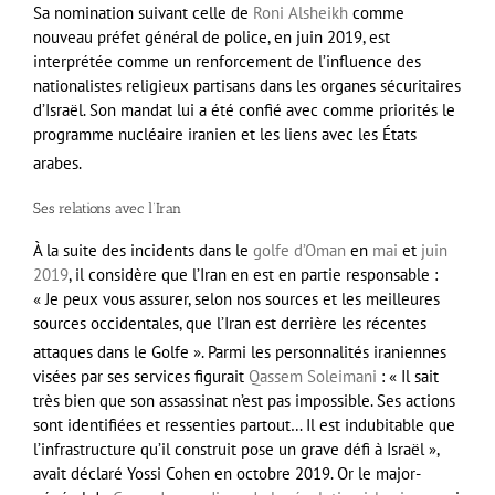
Sa nomination suivant celle de
Roni Alsheikh
comme
nouveau préfet général de police, en
juin 2019
, est
interprétée comme un renforcement de l’influence des
nationalistes religieux partisans dans les organes sécuritaires
d’Israël. Son mandat lui a été confié avec comme priorités le
programme nucléaire iranien et les liens avec les États
arabes
.
Ses relations avec l’Iran
À la suite des incidents dans le
golfe d’Oman
en
mai
et
juin
2019
, il considère que l’Iran en est en partie responsable :
« Je peux vous assurer, selon nos sources et les meilleures
sources occidentales, que l’Iran est derrière les récentes
attaques dans le Golfe »
. Parmi les personnalités iraniennes
visées par ses services figurait
Qassem Soleimani
: « Il sait
très bien que son assassinat n’est pas impossible. Ses actions
sont identifiées et ressenties partout… Il est indubitable que
l’infrastructure qu’il construit pose un grave défi à Israël »,
avait déclaré Yossi Cohen en
octobre 2019
. Or le major-