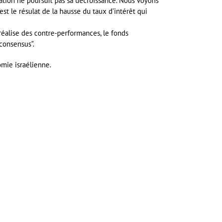
flation ne poursuit pas sa décroissance. Nous voyons
st le résulat de la hausse du taux d’intérêt qui
 réalise des contre-performances, le fonds
 consensus”.
omie israélienne.