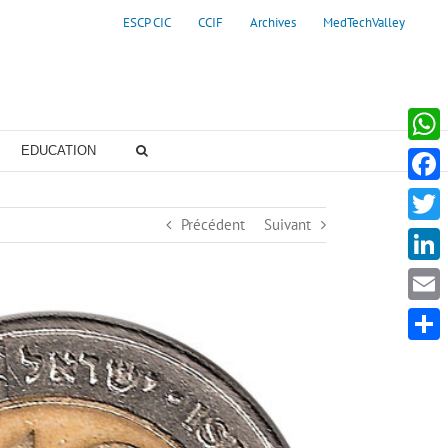
ESCP CIC
CCIF
Archives
MedTechValley
EDUCATION
Whats
Faceb
Précédent
Suivant
Twitte
Linke
Email
Partag