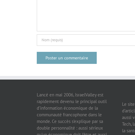
Lancé en mai 2006, IsraelValley est
rapidement devenu le principal outil
Le sit
d’information économique de la
d’artic
communauté francophone dans le
aussi v
monde. Ce succès s’explique par sa
Tech, l
double personnalité : aussi sérieux
la sant
qu’un économique doit l’être et aussi