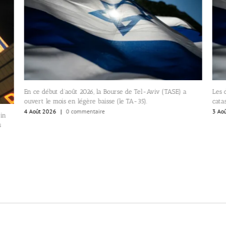
En ce début d’août 2026, la Bourse de Tel-Aviv (TASE) a
Les 
ouvert le mois en légère baisse (le TA-35).
cata
4 Août 2026
|
0 commentaire
3 Ao
ein
s