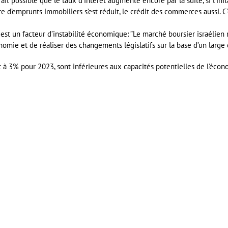
fait possible que le taux d’intérêt augmente encore par la suite, si l’in
d’emprunts immobiliers s’est réduit, le crédit des commerces aussi. C’e
 est un facteur d’instabilité économique: ”Le marché boursier israélien
conomie et de réaliser des changements législatifs sur la base d’un large
nt à 3% pour 2023, sont inférieures aux capacités potentielles de l’écon
er