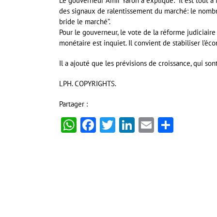
Le gouverneur Amir Yaron a expliqué: ”Il est tout à 
des signaux de ralentissement du marché: le nombre 
bride le marché”.
Pour le gouverneur, le vote de la réforme judiciaire
monétaire est inquiet. Il convient de stabiliser l’é
Il a ajouté que les prévisions de croissance, qui so
LPH. COPYRIGHTS.
Partager :
WhatsApp
Facebook
Twitter
LinkedIn
Email
Partag