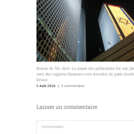
isé par El Al
Bourse de Tel-Aviv. La saison des publications bat son pl
avec des rapports financiers très attendus de poids lourd
locaux
5 Août 2026
|
0 commentaire
Laisser un commentaire
Commentaire