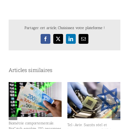
Partager cet article, Choisissez votre plateforme !
Facebook
X
LinkedIn
Email
Articles similaires
Biométrie comportementale.
ur
Tel-Aviv. Succès réel et
I
BioCatch emploie 270 personnes