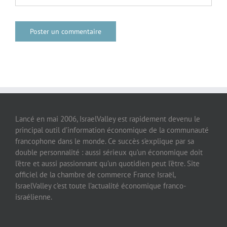
Lancé en mai 2006, IsraelValley est rapidement devenu le
principal outil d’information économique de la communauté
francophone dans le monde. Ce succès s’explique par sa
double personnalité : aussi sérieux qu’un économique doit
l’être et aussi passionnant qu’un quotidien peut l’être. Site
officiel de la chambre de commerce France Israël,
IsraelValley c’est toute l’actualité économique franco-
israélienne.