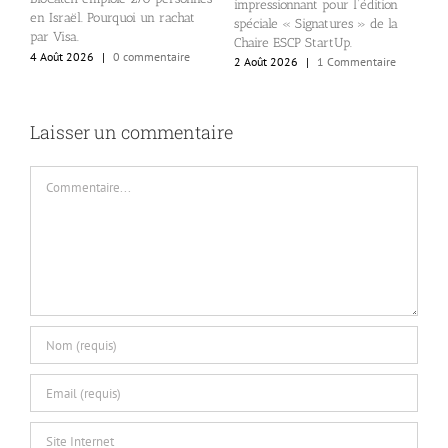
,
impressionnant pour l’édition
H
en Israël. Pourquoi un rachat
spéciale « Signatures » de la
s
par Visa.
Chaire ESCP StartUp.
d
4 Août 2026
|
0 commentaire
2 Août 2026
|
1 Commentaire
1
Laisser un commentaire
Commentaire