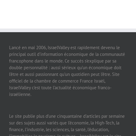
Lancé en mai 2006, IsraelValley est rapidement devenu le
principal outil d’information économique de la communauté
francophone dans le monde. Ce succès s’explique par sa
double personnalité : aussi sérieux qu’un économique doit
l’être et aussi passionnant qu’un quotidien peut l’être. Site
officiel de la chambre de commerce France Israël,
IsraelValley c’est toute l’actualité économique franco-
israélienne.
Le site publie plus d’une cinquantaine d’articles par semaine
sur des sujets aussi variés que l’économie, la High-Tech, la
finance, l’industrie, les sciences, la santé, l’éducation,