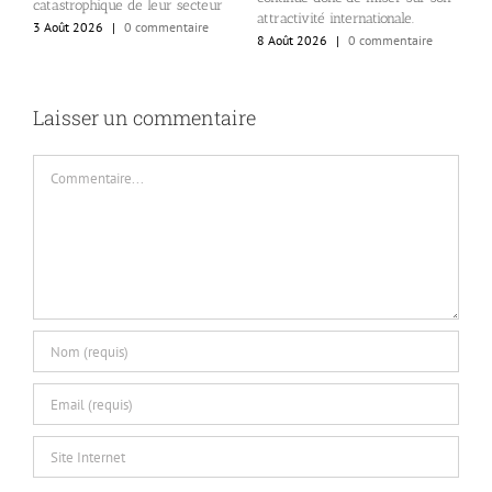
B
se
catastrophique de leur secteur
attractivité internationale.
o
3 Août 2026
|
0 commentaire
8 Août 2026
|
0 commentaire
c
6
Laisser un commentaire
Commentaire