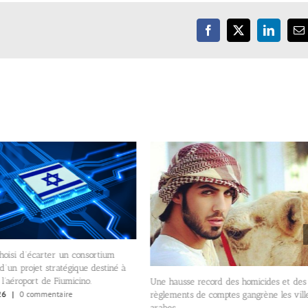
Facebook
X
LinkedIn
E
hoisi d’écarter un consortium
 d’un projet stratégique destiné à
 l’aéroport de Fiumicino.
Une hausse record des homicides et des
26
|
0 commentaire
règlements de comptes gangrène les vill
arabes