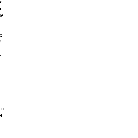
ne
 et
le
ne
à
e
nir
le