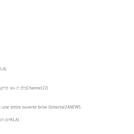
KLA
|
בלב ת »א: קרקע זמינה
Channel22
|
une lettre ouverte brise l’omerta
i24NEWS
יום הא
KLA
|