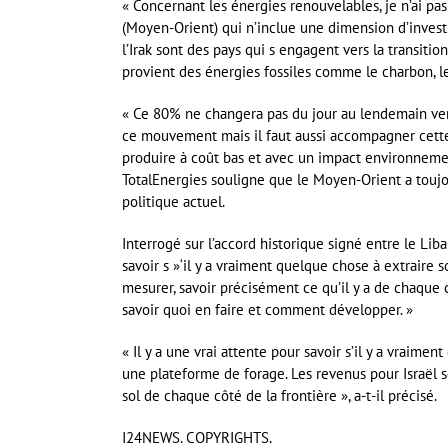
« Concernant les énergies renouvelables, je n’ai pas
(Moyen-Orient) qui n’inclue une dimension d’investis
l’Irak sont des pays qui s engagent vers la transiti
provient des énergies fossiles comme le charbon, le 
« Ce 80% ne changera pas du jour au lendemain ver
ce mouvement mais il faut aussi accompagner cette
produire à coût bas et avec un impact environnement
TotalEnergies souligne que le Moyen-Orient a toujo
politique actuel.
Interrogé sur l’accord historique signé entre le Liba
savoir s »‘il y a vraiment quelque chose à extraire 
mesurer, savoir précisément ce qu’il y a de chaque 
savoir quoi en faire et comment développer. »
« Il y a une vrai attente pour savoir s’il y a vraim
une plateforme de forage. Les revenus pour Israël se
sol de chaque côté de la frontière », a-t-il précisé.
I24NEWS. COPYRIGHTS.