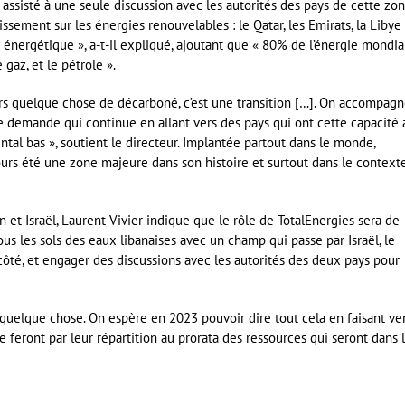
 assisté à une seule discussion avec les autorités des pays de cette zo
sement sur les énergies renouvelables : le Qatar, les Emirats, la Libye
on énergétique », a-t-il expliqué, ajoutant que « 80% de l’énergie mondia
gaz, et le pétrole ».
s quelque chose de décarboné, c’est une transition […]. On accompag
 demande qui continue en allant vers des pays qui ont cette capacité 
al bas », soutient le directeur. Implantée partout dans le monde,
urs été une zone majeure dans son histoire et surtout dans le context
n et Israël, Laurent Vivier indique que le rôle de TotalEnergies sera de
sous les sols des eaux libanaises avec un champ qui passe par Israël, le
côté, et engager des discussions avec les autorités des deux pays pour
ent quelque chose. On espère en 2023 pouvoir dire tout cela en faisant ve
 feront par leur répartition au prorata des ressources qui seront dans 