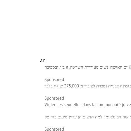
AD
יום האישה: נשים מעוררות השראה, זו בזו, ובסביבה
Sponsored
 לבנייה נמכרת לציבור מ-375,000 ש »ח בלבד
Sponsored
Violences sexuelles dans la communauté juive: 
ישה הבינלאומי: למה הנשים הן עדיין מיעוט בהייטק
Sponsored