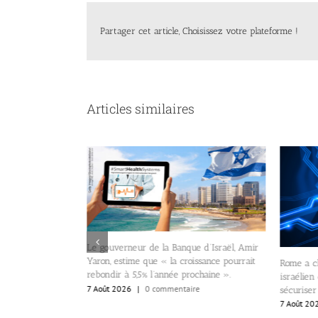
Partager cet article, Choisissez votre plateforme !
Articles similaires
Le gouverneur de la Banque d’Israël, Amir
Yaron, estime que « la croissance pourrait
Rome a c
rebondir à 5,5% l’année prochaine ».
israélien
7 Août 2026
|
0 commentaire
sécuriser
 sa préférence
7 Août 20
ique avec l’Iran