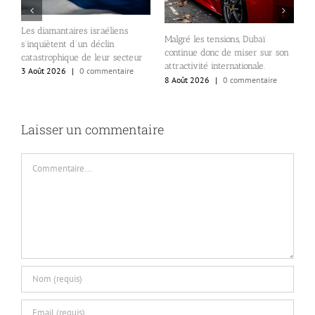
Les diamantaires israéliens
Malgré les tensions, Dubaï
É
s’inquiètent d’un déclin
continue donc de miser sur son
B
se
catastrophique de leur secteur
attractivité internationale.
o
3 Août 2026
|
0 commentaire
8 Août 2026
|
0 commentaire
c
6
Laisser un commentaire
Commentaire