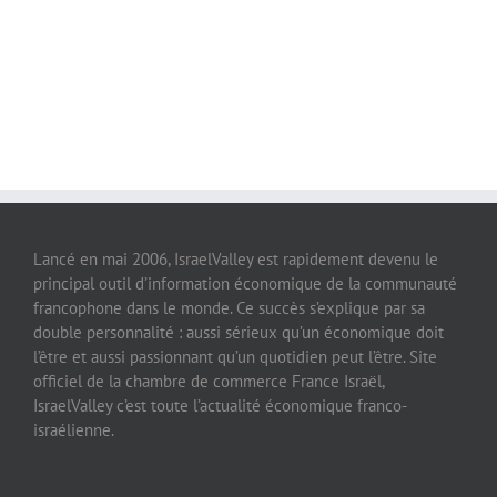
Lancé en mai 2006, IsraelValley est rapidement devenu le
principal outil d’information économique de la communauté
francophone dans le monde. Ce succès s’explique par sa
double personnalité : aussi sérieux qu’un économique doit
l’être et aussi passionnant qu’un quotidien peut l’être. Site
officiel de la chambre de commerce France Israël,
IsraelValley c’est toute l’actualité économique franco-
israélienne.