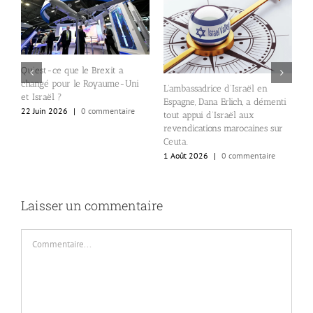
Qu’est-ce que le Brexit a
changé pour le Royaume-Uni
L
o-
L’ambassadrice d’Israël en
et Israël ?
a
Espagne, Dana Erlich, a démenti
p
22 Juin 2026
|
0 commentaire
tout appui d’Israël aux
lé
revendications marocaines sur
1
Ceuta.
1 Août 2026
|
0 commentaire
Laisser un commentaire
Commentaire