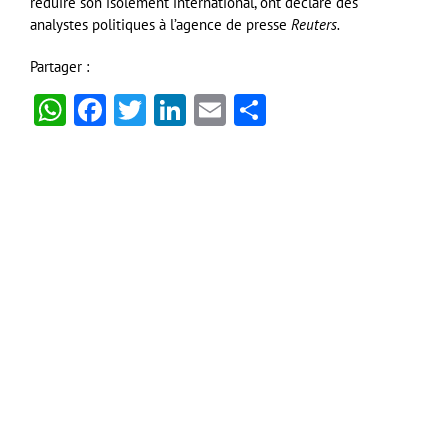
réduire son isolement international, ont déclaré des
analystes politiques à l’agence de presse
Reuters.
Partager :
WhatsApp
Facebook
Twitter
LinkedIn
Email
Partager