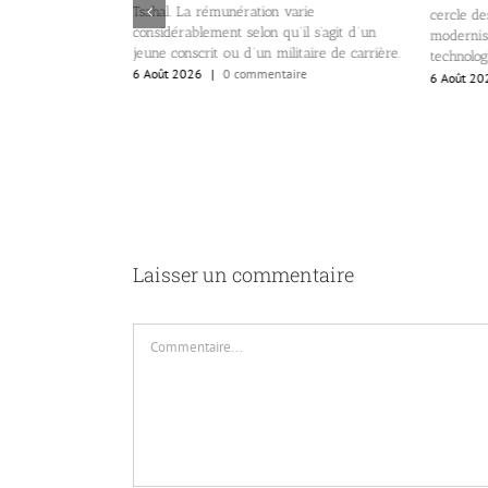
Tsahal. La rémunération varie
cercle d
oire de l’aviation
considérablement selon qu’il s’agit d’un
modernisé
jeune conscrit ou d’un militaire de carrière.
technolog
re
6 Août 2026
|
0 commentaire
6 Août 20
Laisser un commentaire
Commentaire