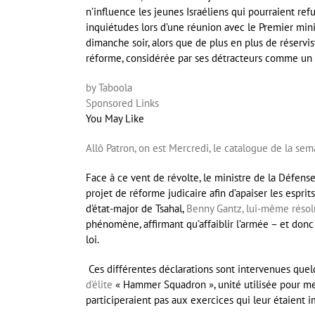
n’influence les jeunes Israéliens qui pourraient refu
inquiétudes lors d’une réunion avec le Premier min
dimanche soir, alors que de plus en plus de réservi
réforme, considérée par ses détracteurs comme un v
by Taboola
Sponsored Links
You May Like
Allô Patron, on est Mercredi, le catalogue de la sema
Face à ce vent de révolte, le ministre de la Défense 
projet de réforme judicaire afin d’apaiser les espr
d’état-major de Tsahal,
Benny Gantz, lui-même réso
phénomène, affirmant qu’affaiblir l’armée – et donc
loi.
Ces différentes déclarations sont intervenues que
d’élite
« Hammer Squadron », unité utilisée pour men
participeraient pas aux exercices qui leur étaient i