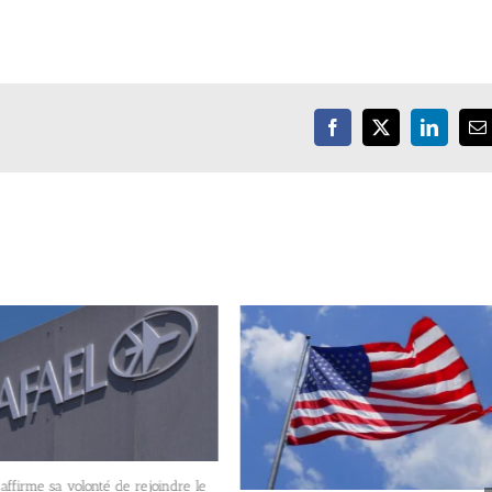
Facebook
X
LinkedIn
E
 affirme sa volonté de rejoindre le