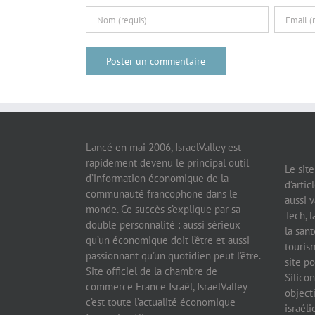
Lancé en mai 2006, IsraelValley est
rapidement devenu le principal outil
Le sit
d’information économique de la
d’artic
communauté francophone dans le
aussi v
monde. Ce succès s’explique par sa
Tech, l
double personnalité : aussi sérieux
la sant
qu’un économique doit l’être et aussi
tourism
passionnant qu’un quotidien peut l’être.
site po
Site officiel de la chambre de
Silicon
commerce France Israël, IsraelValley
object
c’est toute l’actualité économique
israél