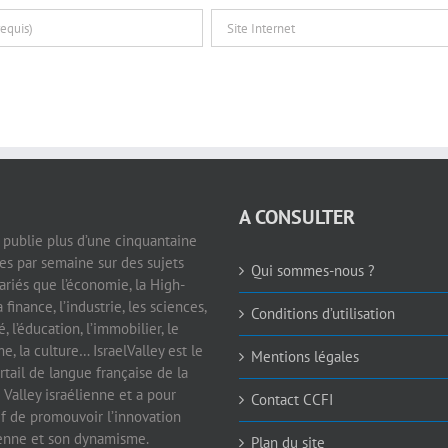
A CONSULTER
e publie plus d’une cinquantaine
les par semaine sur des sujets
Qui sommes-nous ?
ariés que l’économie, la High-
a finance, l’industrie, les sciences,
Conditions d’utilisation
é, l’éducation, l’immobilier, le
e, la culture… IsraelValley est le
Mentions légales
rtail de langue française de la
 Valley israélienne et a pour
Contact CCFI
if de promouvoir l’innovation
ienne et son dynamisme.
Plan du site