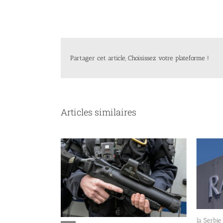
Partager cet article, Choisissez votre plateforme !
Articles similaires
la Serbie
e qui a