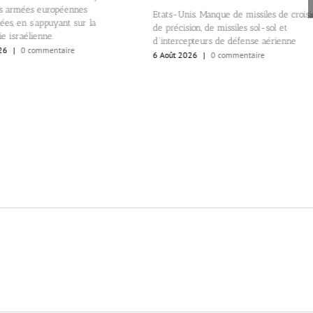
es armées européennes
Etats-Unis. Manque de missiles de croisi
es, en s’appuyant sur la
de précision, de missiles sol-sol et
ie israélienne.
d’intercepteurs de défense aérienne
26
|
0 commentaire
6 Août 2026
|
0 commentaire