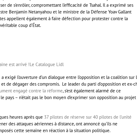
ser de s’enrôler, compromettant l’efficacité de Tsahal. Il a exprimé ses
istre Benjamin Netanyahou et le ministre de la Défense Yoav Gallant
stes appellent également à faire défection pour protester contre la
éritable coup d’État.
ine est arrivé !
Le Catalogue Lidl
a exigé l’ouverture d’un dialogue entre l’opposition et la coalition sur 
its et de dégager des compromis. Le leader du parti d’opposition et ex-c
lument engagé contre la réforme
, s’est également alarmé de ce
 le pays – n’était pas le bon moyen d’exprimer son opposition au projet
lques heures après que
37 pilotes de réserve sur 40 pilotes de l’unité
er des attaques aériennes à distance, ont annoncé qu’ils ne
mposés cette semaine en réaction à la situation politique.