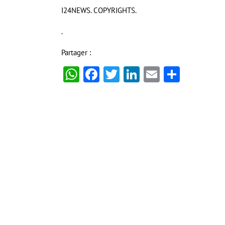
I24NEWS. COPYRIGHTS.
.
Partager :
WhatsApp
Facebook
Twitter
LinkedIn
Email
Partag