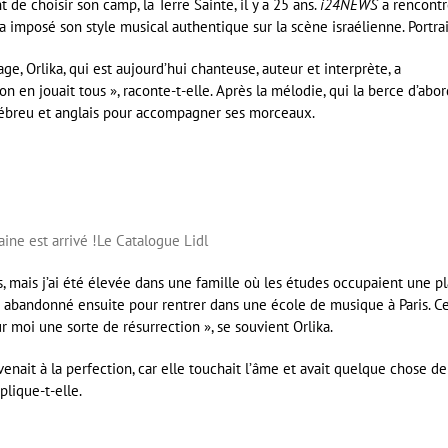
t de choisir son camp, la Terre Sainte, il y a 25 ans.
i24NEWS
a rencontr
 imposé son style musical authentique sur la scène israélienne. Portrai
, Orlika, qui est aujourd’hui chanteuse, auteur et interprète, a
n en jouait tous », raconte-t-elle. Après la mélodie, qui la berce d’abor
, hébreu et anglais pour accompagner ses morceaux.
ine est arrivé !
Le Catalogue Lidl
, mais j’ai été élevée dans une famille où les études occupaient une p
’ai abandonné ensuite pour rentrer dans une école de musique à Paris. C
r moi une sorte de résurrection », se souvient Orlika.
enait à la perfection, car elle touchait l’âme et avait quelque chose de
plique-t-elle.