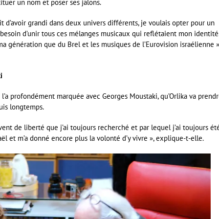
tituer un nom et poser ses jalons.
ait d’avoir grandi dans deux univers différents, je voulais opter pour un
 besoin d’unir tous ces mélanges musicaux qui reflétaient mon identité
ma génération que du Brel et les musiques de l’Eurovision israélienne »
ki
qui l’a profondément marquée avec Georges Moustaki, qu’Orlika va prend
puis longtemps.
vent de liberté que j’ai toujours recherché et par lequel j’ai toujours ét
raël et m’a donné encore plus la volonté d’y vivre », explique-t-elle.