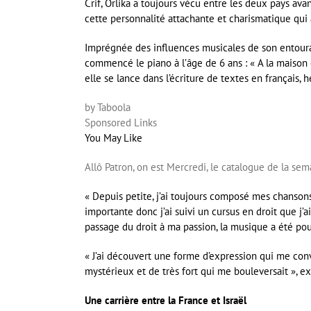
Crif, Orlika a toujours vécu entre les deux pays avan
cette personnalité attachante et charismatique qui a
Imprégnée des influences musicales de son entourage
commencé le piano à l’âge de 6 ans : « A la maison o
elle se lance dans l’écriture de textes en français
by Taboola
Sponsored Links
You May Like
Allô Patron, on est Mercredi, le catalogue de la sema
« Depuis petite, j’ai toujours composé mes chansons
importante donc j’ai suivi un cursus en droit que j
passage du droit à ma passion, la musique a été pou
« J’ai découvert une forme d’expression qui me conv
mystérieux et de très fort qui me bouleversait », ex
Une carrière entre la France et Israël