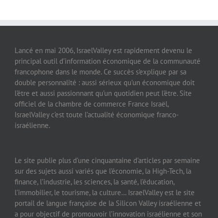
Lancé en mai 2006, IsraelValley est rapidement devenu le
principal outil d’information économique de la communauté
francophone dans le monde. Ce succès s’explique par sa
double personnalité : aussi sérieux qu’un économique doit
l’être et aussi passionnant qu’un quotidien peut l’être. Site
officiel de la chambre de commerce France Israël,
IsraelValley c’est toute l’actualité économique franco-
israélienne.
Le site publie plus d’une cinquantaine d’articles par semaine
sur des sujets aussi variés que l’économie, la High-Tech, la
finance, l’industrie, les sciences, la santé, l’éducation,
l’immobilier, le tourisme, la culture… IsraelValley est le site
portail de langue française de la Silicon Valley israélienne et
a pour objectif de promouvoir l’innovation israélienne et son