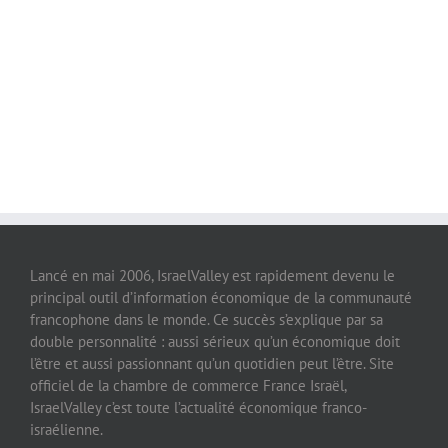
Lancé en mai 2006, IsraelValley est rapidement devenu le
principal outil d’information économique de la communauté
francophone dans le monde. Ce succès s’explique par sa
double personnalité : aussi sérieux qu’un économique doit
l’être et aussi passionnant qu’un quotidien peut l’être. Site
officiel de la chambre de commerce France Israël,
IsraelValley c’est toute l’actualité économique franco-
israélienne.