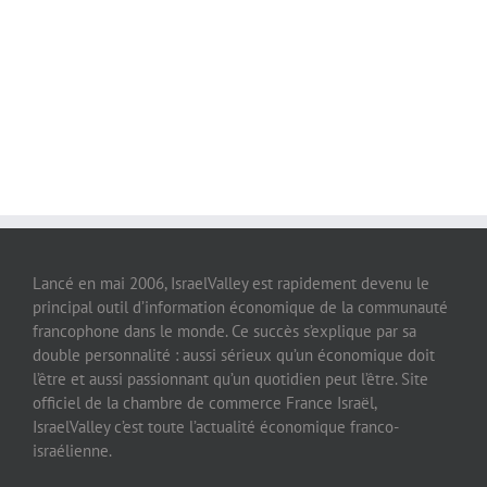
Lancé en mai 2006, IsraelValley est rapidement devenu le
principal outil d’information économique de la communauté
francophone dans le monde. Ce succès s’explique par sa
double personnalité : aussi sérieux qu’un économique doit
l’être et aussi passionnant qu’un quotidien peut l’être. Site
officiel de la chambre de commerce France Israël,
IsraelValley c’est toute l’actualité économique franco-
israélienne.