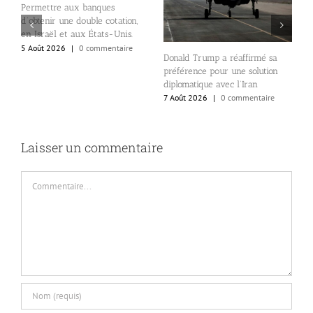
Permettre aux banques
d’obtenir une double cotation,
L
en Israël et aux États-Unis.
d
5 Août 2026
|
0 commentaire
«
Donald Trump a réaffirmé sa
r
e
préférence pour une solution
p
diplomatique avec l’Iran
7
7 Août 2026
|
0 commentaire
Laisser un commentaire
Commentaire