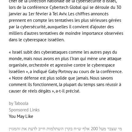
chef de la Direction nationale de la cybersécurité d’Israël,
lors de la conférence Cybertech Global qui se déroule du 30
janvier au 1er février à Tel Aviv. Les chiffres annoncés
prennent en compte les tentatives les plus sérieuses gérées
par la cybersécurité, auxquelles il convient d’ajouter des
milliers d’autres tentatives de moindre importance observées
dans le cyberespace israélien.
« Israël subit des cyberattaques comme les autres pays du
monde, mais nous avons en plus l’Iran qui mène une attaque
organisée, orchestrée et agressive contre le cyberespace
israélien », a indiqué Gaby Portnoy au cours de la conférence.
« Notre défense est plus solide que jamais. Nous savons
comment ils fonctionnent, la plupart du temps sans réussir à
causer de réels dégâts », a-t-il précisé.
by Taboola
Sponsored Links
You May Like
מי שצבר מעל 200 אלף ש״ח בקרן השתלמות חייב לדעת את זה
מגזין