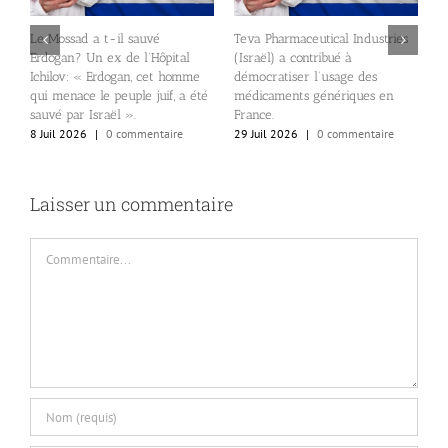
Le Mossad a t-il sauvé
Teva Pharmaceutical Industries
Erdogan? Un ex de l’Hôpital
(Israël) a contribué à
Ichilov: « Erdogan, cet homme
démocratiser l’usage des
E
qui menace le peuple juif, a été
médicaments génériques en
p
sauvé par Israël ».
France.
p
8 Juil 2026
|
0 commentaire
29 Juil 2026
|
0 commentaire
2
Laisser un commentaire
Commentaire