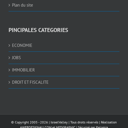
Plan du site
PINCIPALES CATEGORIES
ECONOMIE
JOBS
IMMOBILIER
DROIT ET FISCALITE
© Copyright 2005 -
2026 |
IsraelValley
| Tous droits réservés | Réalisation
AWEBDESIGN4U.COM
et
NEDGRAPHIC
| Sécurisé par
Pelomia