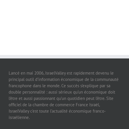
Lancé en mai 2006, IsraelValley est rapidement devenu le
principal outil d’information économique de la communauté
francophone dans le monde. Ce succès s’explique par sa
double personnalité : aussi sérieux qu’un économique doit
l’être et aussi passionnant qu’un quotidien peut l’être. Site
officiel de la chambre de commerce France Israël,
IsraelValley c’est toute l’actualité économique franco-
israélienne.