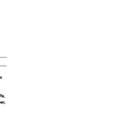
on
fa,
er,