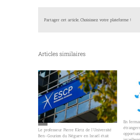
Partager cet article, Choisissez votre plateforme !
Articles similaires
En fermant le
étrangers, Do
Le professeur Pierre Kletz de l’Université
timent Check
opportunité a
Ben-Gourion du Néguev en Israël était
age numérique
israéliennes.