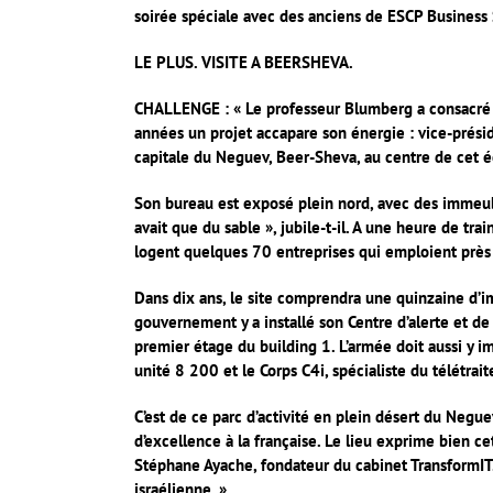
soirée spéciale avec des anciens de ESCP Business
LE PLUS. VISITE A BEERSHEVA.
CHALLENGE : « Le professeur Blumberg a consacré l’
années un projet accapare son énergie : vice-présid
capitale du Neguev, Beer-Sheva, au centre de cet 
Son bureau est exposé plein nord, avec des immeubles 
avait que du sable », jubile-t-il. A une heure de tr
logent quelques 70 entreprises qui emploient près
Dans dix ans, le site comprendra une quinzaine d’
gouvernement y a installé son Centre d’alerte et de
premier étage du building 1. L’armée doit aussi y im
unité 8 200 et le Corps C4i, spécialiste du télétrai
C’est de ce parc d’activité en plein désert du Neg
d’excellence à la française. Le lieu exprime bien cet
Stéphane Ayache, fondateur du cabinet TransformIT.
israélienne. »