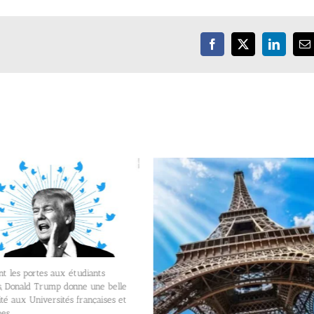
Facebook
X
LinkedIn
E
s portes aux étudiants
nald Trump donne une belle
ux Universités françaises et