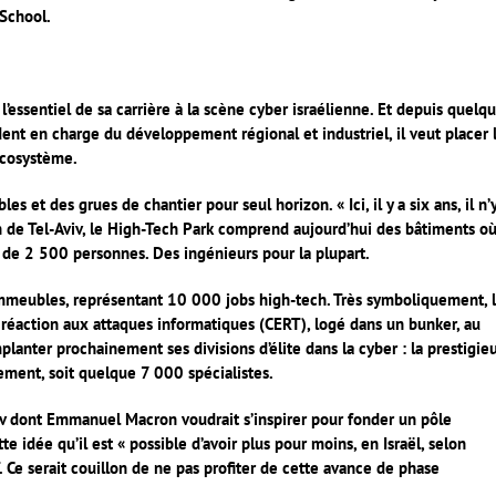
 School.
essentiel de sa carrière à la scène cyber israélienne. Et depuis quelq
ent en charge du développement régional et industriel, il veut placer 
écosystème.
et des grues de chantier pour seul horizon. « Ici, il y a six ans, il n’
ain de Tel-Aviv, le High-Tech Park comprend aujourd’hui des bâtiments o
 de 2 500 personnes. Des ingénieurs pour la plupart.
immeubles, représentant 10 000 jobs high-tech. Très symboliquement, 
 réaction aux attaques informatiques (CERT), logé dans un bunker, au
planter prochainement ses divisions d’élite dans la cyber : la prestigie
tement, soit quelque 7 000 spécialistes.
uev dont Emmanuel Macron voudrait s’inspirer pour fonder un pôle
te idée qu’il est « possible d’avoir plus pour moins, en Israël, selon
 Ce serait couillon de ne pas profiter de cette avance de phase