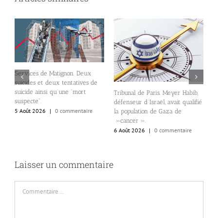
Services de Matignon. Deux
suicides et deux tentatives de
suicide ainsi qu’une “mort
Tribunal de Paris. Meyer Habib,
l
n
suspecte”.
défenseur d’Israël, avait qualifié
N
5 Août 2026
|
0 commentaire
la population de Gaza de
d
»cancer ».
d
6 Août 2026
|
0 commentaire
6
Laisser un commentaire
Commentaire