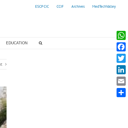
ESCP CIC
CCIF
Archives
MedTechValley
EDUCATION
Whats
Faceb
nt
Twitte
Linke
Email
Partag