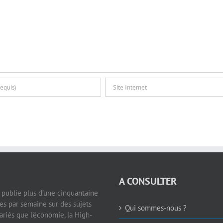
A CONSULTER
e publie plus d’une cinquantaine
les par semaine sur des sujets
Qui sommes-nous ?
ariés que l’économie, la High-