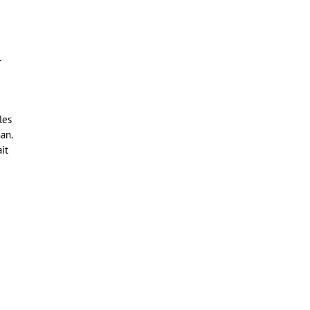
-
les
an.
it