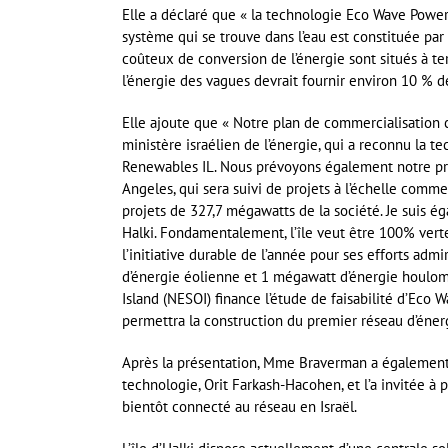
Elle a déclaré que « la technologie Eco Wave Power 
système qui se trouve dans l’eau est constituée par l
coûteux de conversion de l’énergie sont situés à te
l’énergie des vagues devrait fournir environ 10 % de
Elle ajoute que « Notre plan de commercialisation c
ministère israélien de l’énergie, qui a reconnu l
Renewables IL. Nous prévoyons également notre prem
Angeles, qui sera suivi de projets à l’échelle comme
projets de 327,7 mégawatts de la société. Je suis ég
Halki. Fondamentalement, l’île veut être 100% vert
l’initiative durable de l’année pour ses efforts adm
d’énergie éolienne et 1 mégawatt d’énergie houlo
Island (NESOI) finance l’étude de faisabilité d’Eco W
permettra la construction du premier réseau d’éne
Après la présentation, Mme Braverman a également r
technologie, Orit Farkash-Hacohen, et l’a invitée à
bientôt connecté au réseau en Israël.