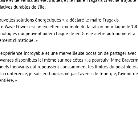
laire et de véhicules électriques, et le maire Fragakis cherche à ajouter
atives durables de l’île.
uvelles solutions énergétiques », a déclaré le maire Fragakis.
Eco Wave Power est un excellent exemple de la raison pour laquelle ‘GR
chnologies qui peuvent aider chaque île en Grèce à être autonome et à
gement climatique. »
e expérience incroyable et une merveilleuse occasion de partager avec 
novantes disponibles ici même sur nos côtes », a poursuivi Mme Braverm
nnels innovants qui repoussent constamment les limites du possible éta
la conférence, je suis enthousiasmé par l’avenir de l’énergie, l’avenir de
ntière. »
er