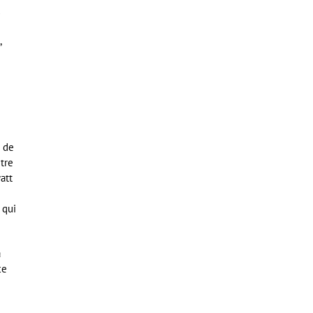
u
,
e de
tre
att
 qui
a
ce