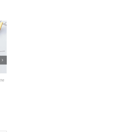
Un profond renouvelle
Rebeca Grynspan, ex vice-présidente du
représentation du Likou
tte
Costa Rica et haute fonctionnaire de l’ONU,
5 Août 2026
|
0 commen
est candidate au poste de secrétaire
générale des Nations unies.
2 Août 2026
|
0 commentaire