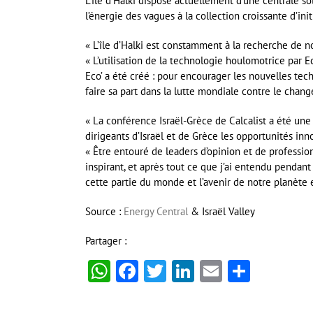
L’île d’Halki dispose actuellement d’une centrale so
l’énergie des vagues à la collection croissante d’initi
« L’île d’Halki est constamment à la recherche de no
« L’utilisation de la technologie houlomotrice par 
Eco’ a été créé : pour encourager les nouvelles te
faire sa part dans la lutte mondiale contre le chan
« La conférence Israël-Grèce de Calcalist a été un
dirigeants d’Israël et de Grèce les opportunités in
« Être entouré de leaders d’opinion et de professio
inspirant, et après tout ce que j’ai entendu pendant 
cette partie du monde et l’avenir de notre planète e
Source :
Energy Central
& Israël Valley
Partager :
WhatsApp
Facebook
Twitter
LinkedIn
Email
Partag