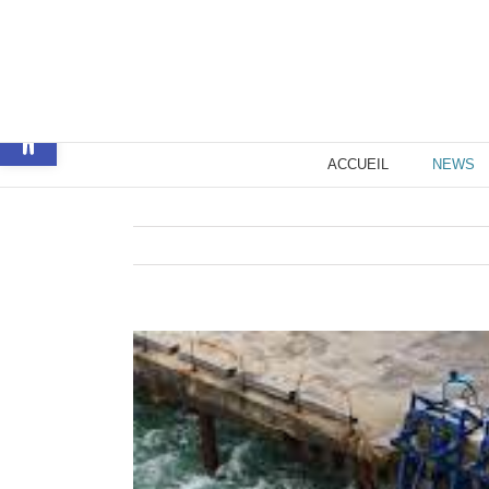
Passer
au
contenu
Ouvrir la barre d’outils
ACCUEIL
NEWS
Voir
l'image
agrandie