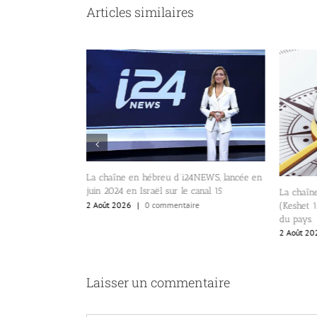
Articles similaires
La chaîne en hébreu d’i24NEWS, lancée en
t de la
juin 2024 en Israël sur le canal 15
 la Knesset.
La chaîne
2 Août 2026
|
0 commentaire
re
(Keshet 12
du pays.
2 Août 20
Laisser un commentaire