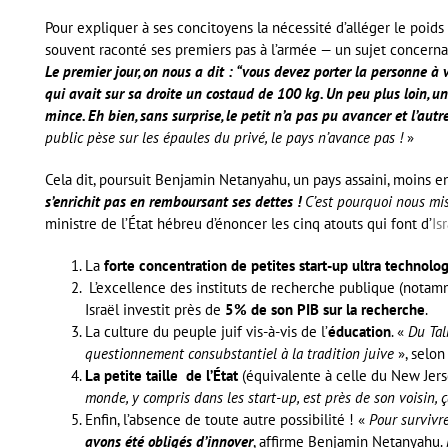
Pour expliquer à ses concitoyens la nécessité d’alléger le poids
souvent raconté ses premiers pas à l’armée — un sujet concerna
Le premier jour, on nous a dit : “vous devez porter la personne à vo
qui avait sur sa droite un costaud de 100 kg. Un peu plus loin, un
mince. Eh bien, sans surprise, le petit n’a pas pu avancer et l’autr
public pèse sur les épaules du privé, le pays n’avance pas !
»
Cela dit, poursuit Benjamin Netanyahu, un pays assaini, moins end
s’enrichit pas en remboursant ses dettes !
C’est pourquoi nous mis
ministre de l’État hébreu d’énoncer les cinq atouts qui font d’
Is
La
forte concentration de petites start-up ultra technolo
L’excellence des instituts de recherche publique (notamme
Israël investit près de
5% de son PIB sur la recherche
.
La culture du peuple juif vis-à-vis de l’
éducation
. «
Du Tal
questionnement consubstantiel à la tradition juive
», selon
La petite taille de l’État
(équivalente à celle du New Jer
monde, y compris dans les start-up, est près de son voisin, ç
Enfin, l’absence de toute autre possibilité ! «
Pour survivr
avons été obligés d’innover
, affirme Benjamin Netanyahu.