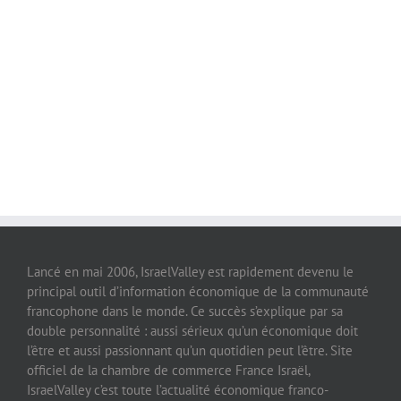
Lancé en mai 2006, IsraelValley est rapidement devenu le
principal outil d’information économique de la communauté
francophone dans le monde. Ce succès s’explique par sa
double personnalité : aussi sérieux qu’un économique doit
l’être et aussi passionnant qu’un quotidien peut l’être. Site
officiel de la chambre de commerce France Israël,
IsraelValley c’est toute l’actualité économique franco-