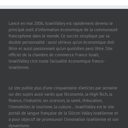
Lancé en mai 2006, IsraelValley est rapidement devenu le
principal outil d’information économique de la communauté
francophone dans le monde. Ce succès s’explique par sa
double personnalité : aussi sérieux qu’un économique doit
l’être et aussi passionnant qu’un quotidien peut l’être. Site
officiel de la chambre de commerce France Israël,
IsraelValley c’est toute l’actualité économique franco-
israélienne.
Le site publie plus d’une cinquantaine d’articles par semaine
sur des sujets aussi variés que l’économie, la High-Tech, la
finance, l’industrie, les sciences, la santé, l’éducation,
l’immobilier, le tourisme, la culture… IsraelValley est le site
portail de langue française de la Silicon Valley israélienne et
a pour objectif de promouvoir l’innovation israélienne et son
dynamisme.