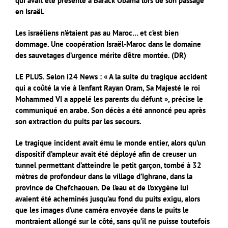
qui avait été présenté à Barack Obama lors de son passage
en Israël.
Les israéliens n’étaient pas au Maroc… et c’est bien
dommage. Une coopération Israël-Maroc dans le domaine
des sauvetages d’urgence mérite d’être montée. (DR)
LE PLUS. Selon i24 News :
« A la suite du tragique accident
qui a coûté la vie à l’enfant Rayan Oram, Sa Majesté le roi
Mohammed VI a appelé les parents du défunt », précise le
communiqué en arabe.
Son décès a été annoncé peu après
son extraction du puits par les secours.
Le tragique incident avait ému le monde entier, alors qu’un
dispositif d’ampleur avait été déployé afin de creuser un
tunnel permettant d’atteindre le petit garçon, tombé à 32
mètres de profondeur dans le village d’Ighrane, dans la
province de Chefchaouen.
De l’eau et de l’oxygène lui
avaient été acheminés jusqu’au fond du puits exigu, alors
que les images d’une caméra envoyée dans le puits le
montraient allongé sur le côté, sans qu’il ne puisse toutefois