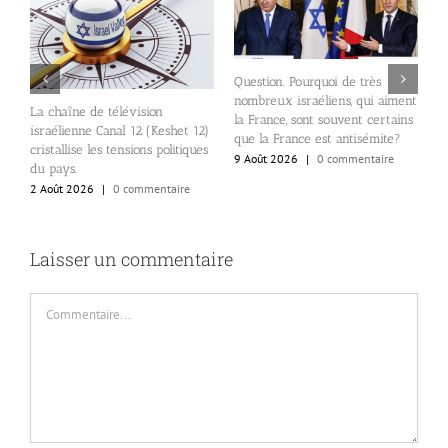
Question. Pourquoi de très
nombreux israéliens, qui aiment
E
La chaîne de télévision
24
la France, sont souvent certains
d
israélienne Canal 12 (Keshet 12)
que la France est antisémite?
p
cristallise les tensions politiques
9 Août 2026
|
0 commentaire
S
du pays.
e
2 Août 2026
|
0 commentaire
8
Laisser un commentaire
Commentaire