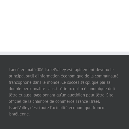
Lancé en mai 2006, IsraelValley est rapidement devenu le
principal outil d’information économique de la communauté
francophone dans le monde. Ce succès s’explique par sa
double personnalité : aussi sérieux qu’un économique doit
l’être et aussi passionnant qu’un quotidien peut l’être. Site
officiel de la chambre de commerce France Israël,
IsraelValley c’est toute l’actualité économique franco-
israélienne.