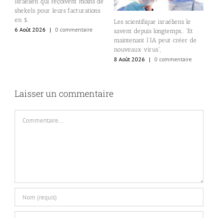
israélien qui reçoivent moins de
e
shekels pour leurs facturations
i
en $.
6
Les scientifique israéliens le
6 Août 2026
|
0 commentaire
savent depuis longtemps… “Et
maintenant l’IA peut créer de
nouveaux virus”,
8 Août 2026
|
0 commentaire
Laisser un commentaire
Commentaire