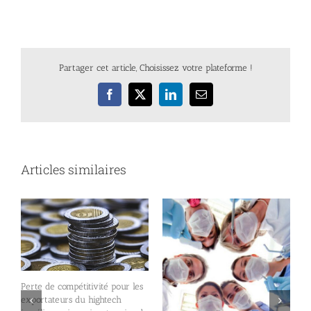
Partager cet article, Choisissez votre plateforme !
Facebook
X
LinkedIn
Email
Articles similaires
Perte de compétitivité pour les
exportateurs du hightech
e
L