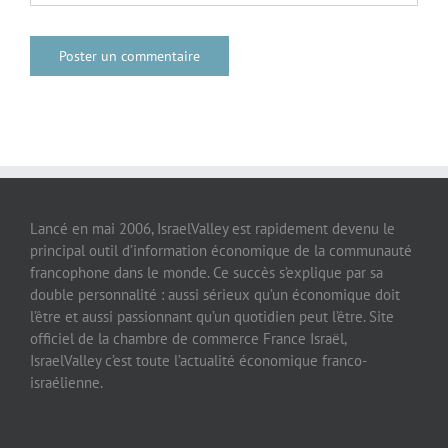
Lancé en mai 2006, IsraelValley est rapidement devenu le
principal outil d’information économique de la communauté
francophone dans le monde. Ce succès s’explique par sa
double personnalité : aussi sérieux qu’un économique doit
l’être et aussi passionnant qu’un quotidien peut l’être. Site
officiel de la chambre de commerce France Israël,
IsraelValley c’est toute l’actualité économique franco-
israélienne.