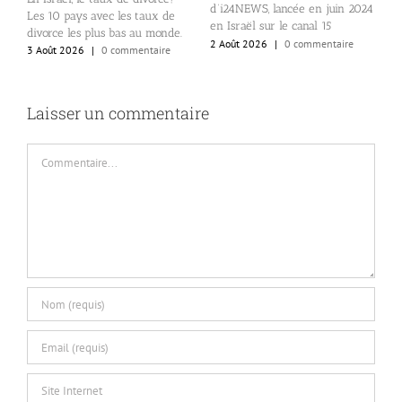
L
la
d’i24NEWS, lancée en juin 2024
Les 10 pays avec les taux de
i
en Israël sur le canal 15
divorce les plus bas au monde.
c
2 Août 2026
|
0 commentaire
3 Août 2026
|
0 commentaire
d
2
Laisser un commentaire
Commentaire