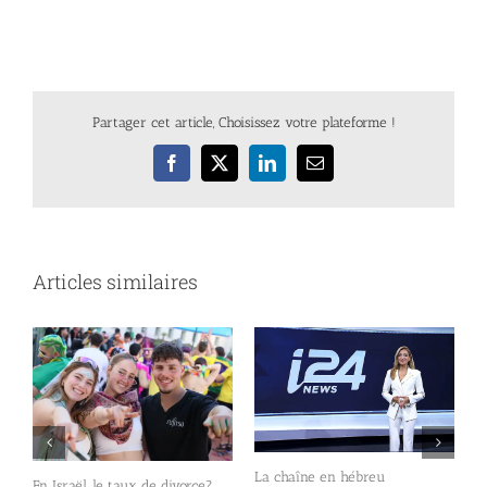
Partager cet article, Choisissez votre plateforme !
Facebook
X
LinkedIn
Email
Articles similaires
e
La chaîne en hébreu
En Israël, le taux de divorce?