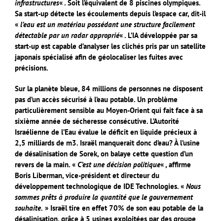
infrastructures
« . Soit l’équivalent de 8 piscines olympiques.
Sa start-up détecte les écoulements depuis l’espace car, dit-il
«
l’eau est un matériau possédant une structure facilement
détectable par un radar approprié
« . L’IA développée par sa
start-up est capable d’analyser les clichés pris par un satellite
japonais spécialisé afin de géolocaliser les fuites avec
précisions.
Sur la planète bleue, 84 millions de personnes ne disposent
pas d’un accès sécurisé à l’eau potable. Un problème
particulièrement sensible au Moyen-Orient qui fait face à sa
sixième année de sécheresse consécutive. L’Autorité
Israélienne de l’Eau évalue le déficit en liquide précieux à
2,5 milliards de m3. Israël manquerait donc d’eau? À l’usine
de désalinisation de Sorek, on balaye cette question d’un
revers de la main. «
C’est une décision politique
« , affirme
Boris Liberman, vice-président et directeur du
développement technologique de IDE Technologies. «
Nous
sommes prêts à produire la quantité que le gouvernement
souhaite.
» Israël tire en effet 70% de son eau potable de la
désalinisation, grâce à 5 usines exploitées par des groupe