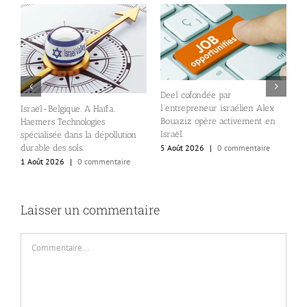
Deel cofondée par
D
l’entrepreneur israélien Alex
Israël-Belgique. A Haïfa.
v
Bouaziz opère activement en
Haemers Technologies
d
Israël.
spécialisée dans la dépollution
5
durable des sols.
5 Août 2026
|
0 commentaire
1 Août 2026
|
0 commentaire
Laisser un commentaire
Commentaire